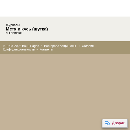
Журналы
Мстя и кусь (шутка)
© Leshinski
© 1998-2026 Baku Pages™. Все права защищены •
Условия
•
Конфиденциальность
•
Контакты
Дворик