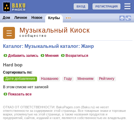
ВХОД
РЕГИСТРАЦИЯ
Дом
Личное
Новое
Клубы
Музыкальный Киоск
сообщество
Каталог: Музыкальный каталог: Жанр
Добавить запись
Мнения
Возратиться
Hard bop
Сортировать по:
Дате добавления
Названию
Году
Мнениям
Рейтингу
В этом списке нет записей
Показать все
ОТКАЗ ОТ ОТВЕТСТВЕННОСТИ: BakuPages.com (Baku.ru) не несет
ответственности за содержимое этой страницы. Все товарные знаки и торговые
марки, упомянутые на этой странице, а также названия продуктов и
предприятий, сайтов, изданий и газет, являются собственностью их владельцев.