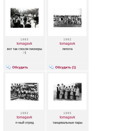
1983
1982
tomagavk
tomagavk
вот так глохли пионеры
лепота
:-)
Обсудить
Обсудить (
1
)
1982
1985
tomagavk
tomagavk
n-ный отряд
танцевальные пары