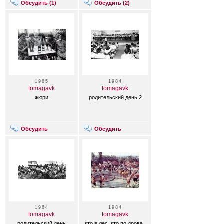
Обсудить (
1
)
Обсудить (
2
)
1985
1984
tomagavk
tomagavk
жюри
родительский день 2
Обсудить
Обсудить
1984
1984
tomagavk
tomagavk
родительский день
кто в лес, кто по дрова..