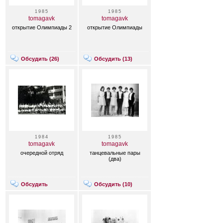
1985
1985
tomagavk
tomagavk
открытие Олимпиады 2
открытие Олимпиады
Обсудить (
26
)
Обсудить (
13
)
1984
1985
tomagavk
tomagavk
очередной отряд
танцевальные пары
(два)
Обсудить
Обсудить (
10
)