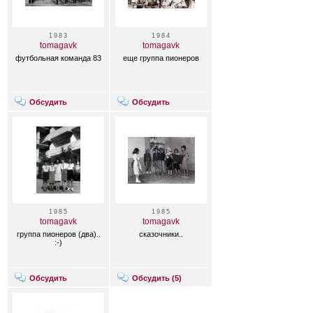
1983
1984
tomagavk
tomagavk
футбольная команда 83
еще группа пионеров
Обсудить
Обсудить
1985
1985
tomagavk
tomagavk
группа пионеров (два)..
сказочники..
:-)
Обсудить
Обсудить (
5
)