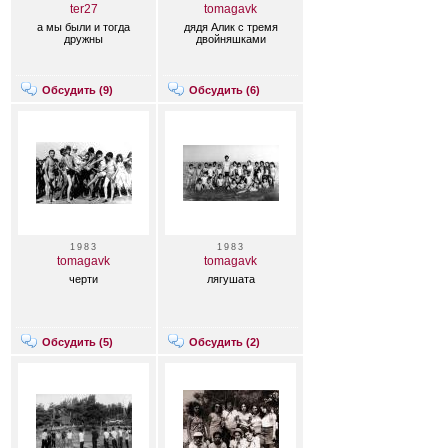
ter27
tomagavk
а мы были и тогда
дядя Алик с тремя
дружны
двойняшками
Обсудить (
9
)
Обсудить (
6
)
1983
1983
tomagavk
tomagavk
черти
лягушата
Обсудить (
5
)
Обсудить (
2
)