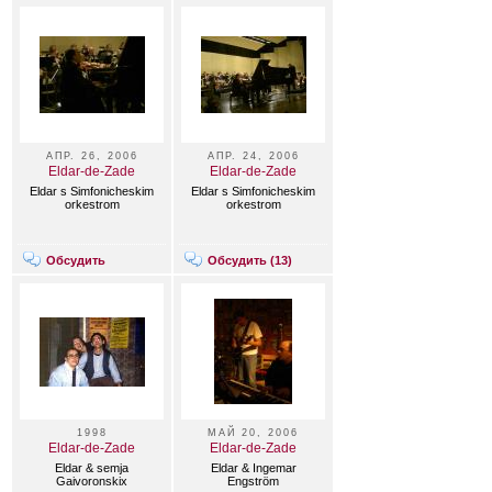
АПР. 26, 2006
АПР. 24, 2006
Eldar-de-Zade
Eldar-de-Zade
Eldar s Simfonicheskim
Eldar s Simfonicheskim
orkestrom
orkestrom
Обсудить
Обсудить (
13
)
1998
МАЙ 20, 2006
Eldar-de-Zade
Eldar-de-Zade
Eldar & semja
Eldar & Ingemar
Gaivoronskix
Engström