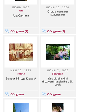
ИЮНЬ 2006
ИЮНЬ 25, 2000
sw
Стою с самыми
красивыми
Ала Сантана
Обсудить (
2
)
Обсудить (
3
)
МАЙ 25, 1985
ИЮНЬ 7, 2006
Irmina
Elochka
Выпуск 85 года Класс А
Ya s ukrainskimi
druz'yami na piknike v St.
Louis
Обсудить
Обсудить