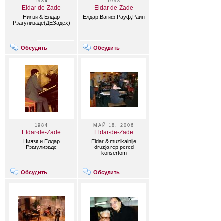
1984
1998
Eldar-de-Zade
Eldar-de-Zade
Ниязи & Елдар
Елдар,Вагиф,Рауф,Раин,Куртис,Боббы,Евелин..
Рзагулизаде(ДЕЗадеx)
Обсудить
Обсудить
1984
МАЙ 18, 2006
Eldar-de-Zade
Eldar-de-Zade
Ниязи и Елдар
Eldar & muzikalnije
Рзагулизаде
druzja.rep pered
konsertom
Обсудить
Обсудить