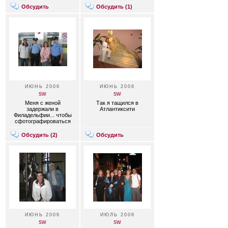
Обсудить
Обсудить (
1
)
ИЮНЬ 2006
ИЮНЬ 2006
sw
sw
Меня с женой
Так я тащился в
задержали в
Атлантиксити
Филадельфии... чтобы
сфотографироваться
Обсудить (
2
)
Обсудить
ИЮНЬ 2006
ИЮЛЬ 2006
sw
sw