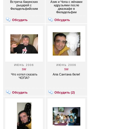
Встреча бакинских
Азик и Чопа с жёнами
рыцарей с
идрузьями после
Филадельфийским
джазкафе в
Филадельфии
Обсудить
Обсудить
ИЮНЬ 2006
ИЮНЬ 2006
sw
sw
Что хотел сказать
Ала Сантана бели!
ЧОПА?
Обсудить
Обсудить (
2
)