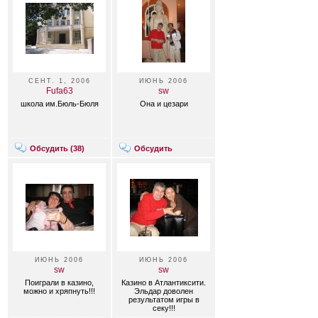
СЕНТ. 1, 2006
ИЮНЬ 2006
Fufa63
sw
школа им.Бюль-Бюля
Она и цезари
Обсудить (
38
)
Обсудить
ИЮНЬ 2006
ИЮНЬ 2006
sw
sw
Поиграли в казино,
Казино в Атлантиксити.
можно и хряпнуть!!!
Эльдар доволен
результатом игры в
секу!!!