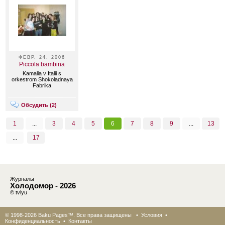
ФЕВР. 24, 2006
Piccola bambina
Kamalia v Italii s
orkestrom Shokoladnaya
Fabrika
Обсудить (
2
)
1
...
3
4
5
6
7
8
9
...
13
...
17
Журналы
Холодомор - 2026
© tvlyu
© 1998-2026 Baku Pages™. Все права защищены •
Условия
•
Конфиденциальность
•
Контакты