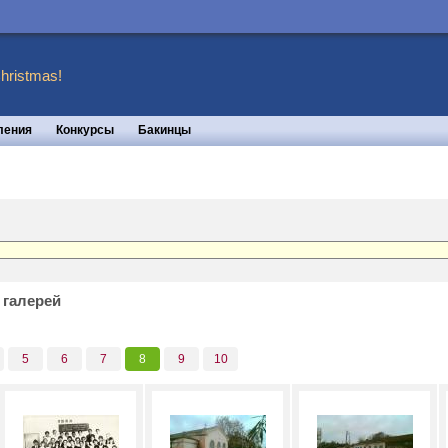
hristmas!
ления
Конкурсы
Бакинцы
 галерей
5
6
7
8
9
10