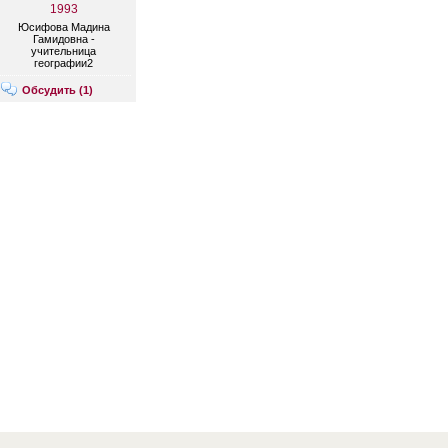
1993
Юсифова Мадина
Гамидовна -
учительница
географии2
Обсудить (
1
)