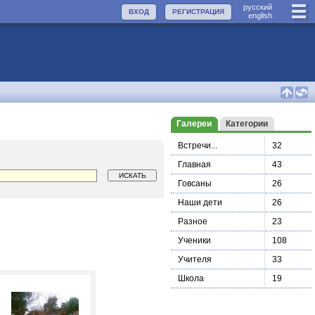
руccкий
ВХОД
РЕГИСТРАЦИЯ
english
Галереи
Категории
Встречи...
32
Главная
43
Говсаны
26
Наши дети
26
Разное
23
Ученики
108
Учителя
33
Школа
19