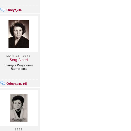
Обсудить
МАЙ 12, 1978
Serg-Albert
Клавдия Фёдоровна
Бартенева
Обсудить (
6
)
1993