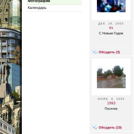
Фотографии
Календарь
ДЕК. 26, 2005
Irs
С Новым Годом
Обсудить (
3
)
НОЯБ. 6, 2005
1993
Поселок
Обсудить (
10
)