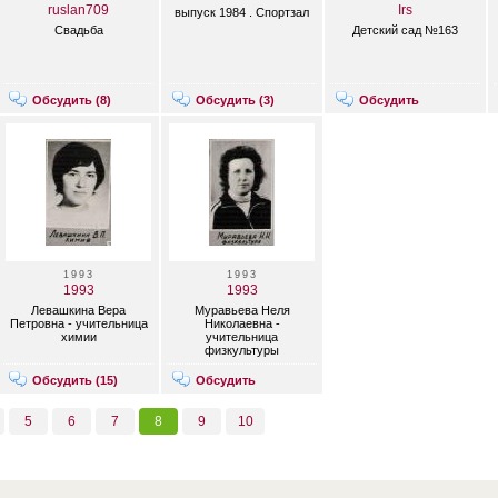
ruslan709
Irs
выпуск 1984 . Спортзал
Свадьба
Детский сад №163
Обсудить (
8
)
Обсудить (
3
)
Обсудить
1993
1993
1993
1993
Левашкина Вера
Муравьева Неля
Петровна - учительница
Николаевна -
химии
учительница
физкультуры
Обсудить (
15
)
Обсудить
5
6
7
8
9
10