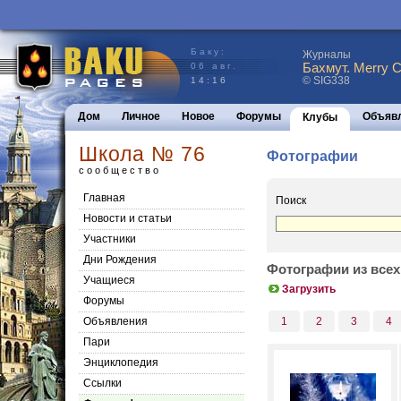
Баку:
Журналы
Бахмут. Merry C
06 авг.
© SIG338
14:16
Дом
Личное
Новое
Форумы
Объяв
Клубы
Школа № 76
Фотографии
сообщество
Главная
Поиск
Новости и статьи
Участники
Дни Рождения
Фотографии из всех
Учащиеся
Загрузить
Форумы
Объявления
1
2
3
4
Пари
Энциклопедия
Cсылки