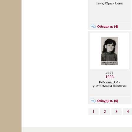
Гена, Юра и Вова
Обсудить (
4
)
1993
1993
Рубцова Э.Р. -
учительница биологии
Обсудить (
6
)
1
2
3
4