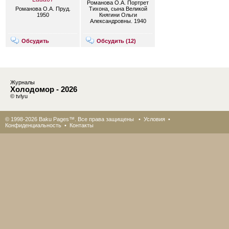
Романова О.А. Портрет
Романова О.А. Пруд.
Тихона, сына Великой
1950
Княгини Ольги
Александровны. 1940
Обсудить
Обсудить (
12
)
Журналы
Холодомор - 2026
© tvlyu
© 1998-2026 Baku Pages™. Все права защищены •
Условия
•
Конфиденциальность
•
Контакты