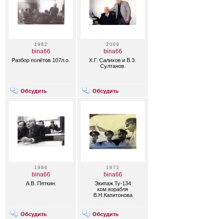
1982
2009
bina66
bina66
Разбор полётов 107л.о.
Х.Г. Салихов и В.З.
Султанов.
Обсудить
Обсудить
1986
1972
bina66
bina66
А.В. Пяткин.
Экипаж Ту-134
ком.корабля
В.Н.Капитонова
Обсудить
Обсудить