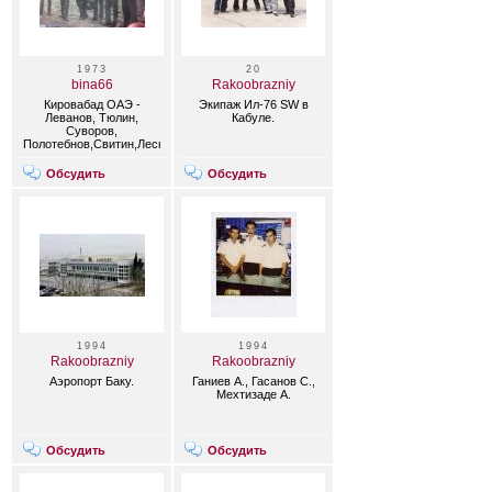
1973
20
bina66
Rakoobrazniy
Кировабад ОАЭ -
Экипаж Ил-76 SW в
Леванов, Тюлин,
Кабуле.
Суворов,
Полотебнов,Свитин,Лесняк.
Обсудить
Обсудить
1994
1994
Rakoobrazniy
Rakoobrazniy
Аэропорт Баку.
Ганиев А., Гасанов С.,
Мехтизаде А.
Обсудить
Обсудить