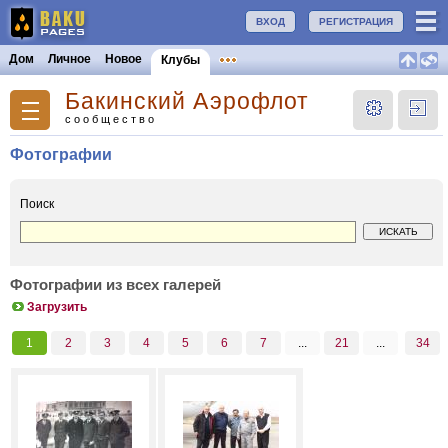
ВХОД
РЕГИСТРАЦИЯ
Дом
Личное
Новое
Клубы
Бакинский Аэрофлот
сообщество
Фотографии
Поиск
Фотографии из всех галерей
Загрузить
1
2
3
4
5
6
7
...
21
...
34