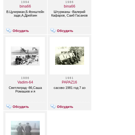
1994
1986
bina66
bina66
В.Цукерман,Б.Фонштейн,Ч.Ага-
Штурманы -Валерий
заде,А.Дрейзин
Кафаров, Саиб Гасанов
Обсудить
Обсудить
1986
1981
Vadim-64
PAPAZ16
Светлоград -86,Саша
сасово 1981 год 7 аэ
Ромашев и я
Обсудить
Обсудить