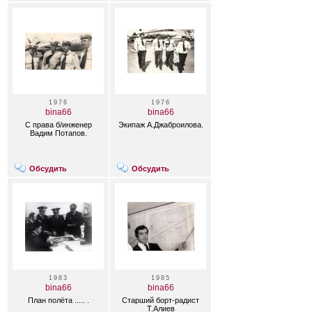
1976
1976
bina66
bina66
С права б/инженер
Экипаж А.Джаброилова.
Вадим Потапов.
Обсудить
Обсудить
1983
1985
bina66
bina66
План полёта ..... .
Старший борт-радист
Т.Алиев