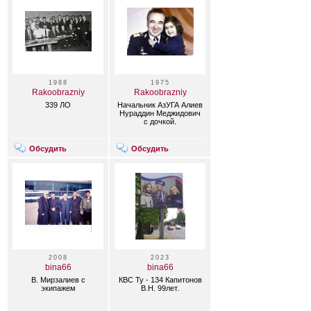
1988
1975
Rakoobrazniy
Rakoobrazniy
339 ЛО
Начальник АзУГА Алиев
Нураддин Меджидович
с дочкой.
Обсудить
Обсудить
2008
2023
bina66
bina66
В. Мирзалиев с
КВС Ту - 134 Капитонов
экипажем
В.Н. 99лет.