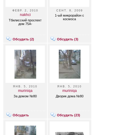
ФЕВР. 2, 2010
СЕНТ. 8, 2009
nakhci
1-ый микрорайон с
космоса
Тбилисский проспект
дом 75А-
Обсудить (
2
)
Обсудить (
3
)
ЯНВ. 5, 2010
ЯНВ. 5, 2010
muriniqa
muriniqa
За домом №80
Дворик дома №80
Обсудить
Обсудить (
23
)