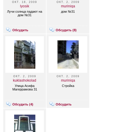
ОКТ. 18, 2009
ОКТ. 2, 2009
lyosik
muriniqa
Лучи солнца падают на
дом №31
дом №31
Обсудить
Обсудить (
8
)
ОКТ. 2, 2009
ОКТ. 2, 2009
kuklashokolad
muriniqa
Улица Асифа
Стройка
Магеррамова 31
Обсудить (
4
)
Обсудить