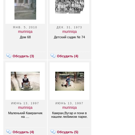
ЯНВ. 5, 2010
ДЕК. 31, 1973
muriniqa
muriniqa
Дом 68
Детский садик № 74
Обсудить (
3
)
Обсудить (
4
)
ИЮНЬ 13, 1997
ИЮНЬ 13, 1997
muriniqa
muriniqa
Маленький Камранчик
Камран,Вугар и пони в
на ....
нашем любимом парке.
Обсудить (
4
)
Обсудить (
5
)