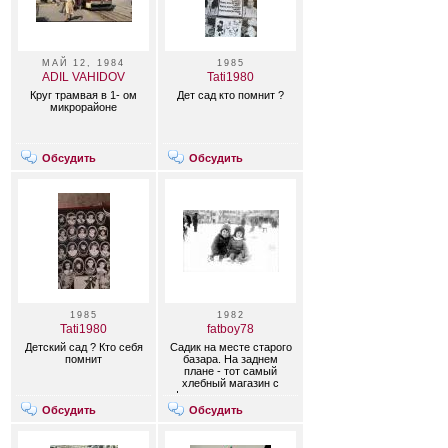
МАЙ 12, 1984
1985
ADIL VAHIDOV
Tati1980
Круг трамвая в 1- ом
Дет сад кто помнит ?
микрорайоне
Обсудить
Обсудить
1985
1982
Tati1980
fatboy78
Детский сад ? Кто себя
Садик на месте старого
помнит
базара. На заднем
плане - тот самый
хлебный магазин с
фанерными стенами и
панорамными стеклами
Обсудить
Обсудить