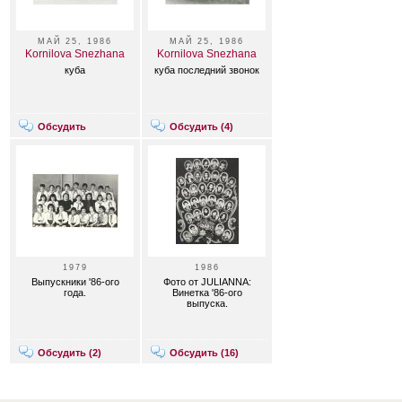
МАЙ 25, 1986
МАЙ 25, 1986
Kornilova Snezhana
Kornilova Snezhana
куба
куба последний звонок
Обсудить
Обсудить (
4
)
1979
1986
Выпускники '86-ого
Фото от JULIANNA:
года.
Винетка '86-ого
выпуска.
Обсудить (
2
)
Обсудить (
16
)