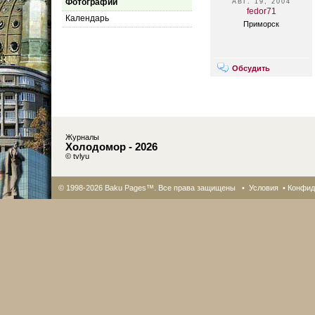
Фотографии
АВГ. 19, 2004
fedor71
Календарь
Приморск
Обсудить
Журналы
Холодомор - 2026
© tvlyu
© 1998-2026 Baku Pages™. Все права защищены •
Условия
•
Конфид