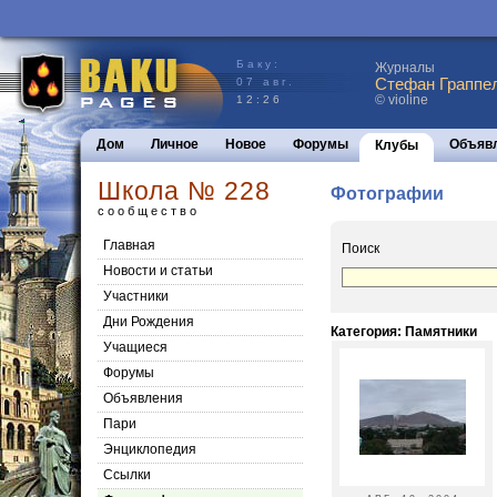
Баку:
Журналы
Стефан Граппел
07 авг.
© violine
12:26
Дом
Личное
Новое
Форумы
Объяв
Клубы
Школа № 228
Фотографии
сообщество
Главная
Поиск
Новости и статьи
Участники
Дни Рождения
Категория: Памятники
Учащиеся
Форумы
Объявления
Пари
Энциклопедия
Cсылки