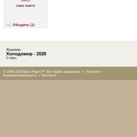
datoy
сами знаете
Обсудить (
1
)
Журналы
Холодомор - 2026
© tvlyu
© 1998-2026 Baku Pages™. Все права защищены •
Условия
•
Конфиденциальность
•
Контакты