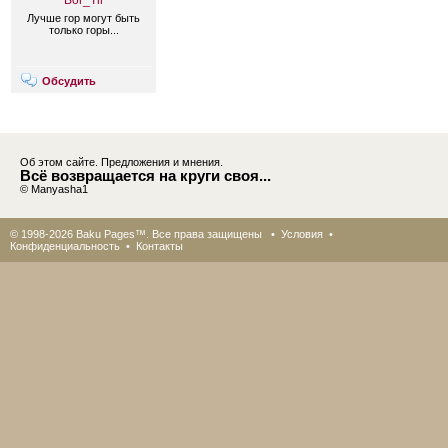
Bor_Til
Лучше гор могут быть
только горы...
Обсудить
Об этом сайте. Предложения и мнения.
Всё возвращается на круги своя...
© Manyasha1
© 1998-2026 Baku Pages™. Все права защищены •
Условия
•
Конфиденциальность
•
Контакты