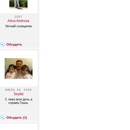
2007
Alina Amirova
Летний солнцепек
Обсудить
ИЮЛЬ 20, 2006
Seyfal
С лева моя дочь а
справа Гошы.
Обсудить (
1
)