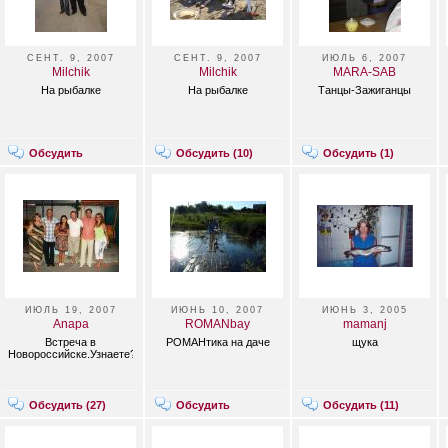
СЕНТ. 9, 2007
СЕНТ. 9, 2007
ИЮЛЬ 6, 2007
Milchik
Milchik
MARA-SAB
На рыбалке
На рыбалке
Танцы-Зажиганцы
Обсудить
Обсудить (
10
)
Обсудить (
1
)
ИЮЛЬ 19, 2007
ИЮНЬ 10, 2007
ИЮНЬ 3, 2005
Anapa
ROMANbay
mamanj
Встреча в
РОМАНтика на даче
щука
Новороссийске.Узнаете?
Обсудить (
27
)
Обсудить
Обсудить (
11
)