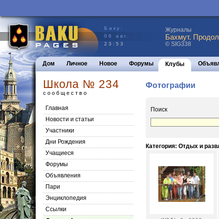
Баку:
Журналы
Бахмут. Продол
06 авг.
© SIG338
23:53
Дом
Личное
Новое
Форумы
Объяв
Клубы
Школа № 234
Фотографии
сообщество
Главная
Поиск
Новости и статьи
Участники
Дни Рождения
Категория: Отдых и раз
Учащиеся
Форумы
Объявления
Пари
Энциклопедия
Cсылки