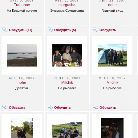
ОКТ. 5, 2007
АВГ. 2, 2007
АВГ. 28, 2007
Trahanov
margusha
nohe
На Красной поляне
Эльмира Сократовна
Главный вход
Обсудить (
11
)
Обсудить (
5
)
Обсудить
АВГ. 19, 2007
СЕНТ. 9, 2007
СЕНТ. 9, 2007
nohe
Milchik
Milchik
Девятка
На рыбалке
На рыбалке
Обсудить
Обсудить
Обсудить