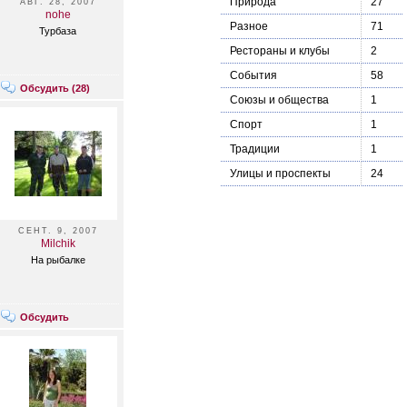
Природа
27
АВГ. 28, 2007
nohe
Разное
71
Турбаза
Рестораны и клубы
2
События
58
Обсудить (
28
)
Союзы и общества
1
Спорт
1
Традиции
1
Улицы и проспекты
24
СЕНТ. 9, 2007
Milchik
На рыбалке
Обсудить