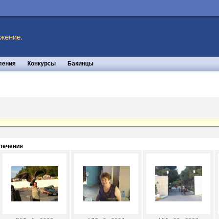
жение.
ления
Конкурсы
Бакинцы
влечения