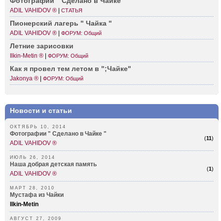
Фотог­рафии " Сделано в Чайке "
ADIL VAHIDOV ®
|
СТАТЬЯ
Пионе­рский лагерь " Чайка "
ADIL VAHIDOV ®
|
ФОРУМ: Общий
Летние зарисовки
Ilkin-Metin ®
|
ФОРУМ: Общий
Как я провел тем летом в "­;Чайке"
Jakonya ®
|
ФОРУМ: Общий
Новости и статьи
ОКТЯБРЬ 10, 2014
Фотографии " Сделано в Чайке "
(
11
)
ADIL VAHIDOV ®
ИЮЛЬ 26, 2014
Наша добрая детская память
(
1
)
ADIL VAHIDOV ®
МАРТ 28, 2010
Мустафа из Чайки
Ilkin-Metin
АВГУСТ 27, 2009