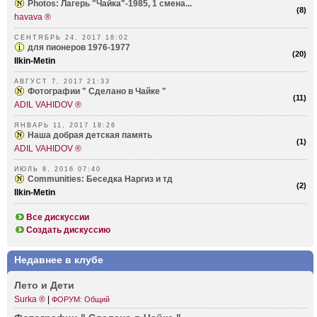
Photos: Лагерь "Чайка"-1985, 1 смена...
(
8
)
havava ®
СЕНТЯБРЬ 24, 2017 18:02
для пионеров 1976-1977
(
20
)
Ilkin-Metin
АВГУСТ 7, 2017 21:33
Фотографии " Сделано в Чайке "
(
11
)
ADIL VAHIDOV ®
ЯНВАРЬ 11, 2017 18:26
Наша добрая детская память
(
1
)
ADIL VAHIDOV ®
ИЮЛЬ 8, 2016 07:40
Communities: Беседка Наргиз и тд
(
2
)
Ilkin-Metin
Все дискуссии
Создать дискуссию
Недавнее в клубе
Лето и Дети
Surka ®
|
ФОРУМ: Общий