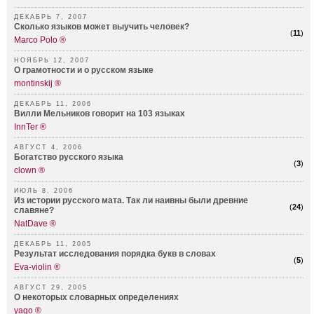
ДЕКАБРЬ 7, 2007
Сколько языков может выучить человек?
(
11
)
Marco Polo ®
НОЯБРЬ 12, 2007
О грамотности и о русском языке
montinskij ®
ДЕКАБРЬ 11, 2006
Вилли Мельников говорит на 103 языках
InnTer ®
АВГУСТ 4, 2006
Богатство русского языка
(
3
)
clown ®
ИЮЛЬ 8, 2006
Из истории русского мата. Так ли наивны были древние
(
24
)
славяне?
NatDave ®
ДЕКАБРЬ 11, 2005
Результат исследования порядка букв в словах
(
5
)
Eva-violin ®
АВГУСТ 29, 2005
О некоторых словарных определениях
yago ®