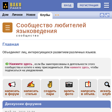
ВХОД
РЕГИСТРАЦИЯ
Дом
Личное
Новое
Клубы
Сообщество любителей
языковедения
сообщество
Главная
Объединяет лиц, интересующихся развитием различных языков.
Нажмите здесь
, если Вы заинтересованы в деятельности этого
сообщества и хотите к нему присоединиться. Или
нажмите здесь
, чтобы
подписаться на уведомления.
написать
написать
создать
залить
написать
искать
в форум
статью
пари
фото
в объяв.
клубе
Дискуссии форумов