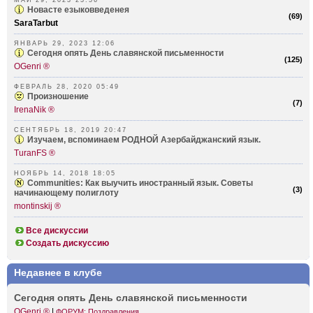
МАЙ 29, 2023 23:56
Новасте езыковведенея
(
69
)
SaraTarbut
ЯНВАРЬ 29, 2023 12:06
Сегодня опять День славянской письменности
(
125
)
OGenri ®
ФЕВРАЛЬ 28, 2020 05:49
Произношение
(
7
)
IrenaNik ®
СЕНТЯБРЬ 18, 2019 20:47
Изучаем, вспоминаем РОДНОЙ Азербай­джанский язык.
TuranFS ®
НОЯБРЬ 14, 2018 18:05
Communities: Как выучить иностранный язык. Советы
(
3
)
начинающему полиглоту
montinskij ®
Все дискуссии
Создать дискуссию
Недавнее в клубе
Сегодня опять День славя­нской письм­енности
OGenri ®
|
ФОРУМ: Поздравления