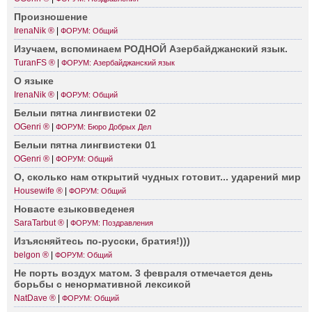
Произ­ношение
IrenaNik ®
|
ФОРУМ: Общий
Изучаем, вспом­инаем РОДНОЙ Азерб­ай­джанский язык.
TuranFS ®
|
ФОРУМ: Азербайджанский язык
О языке
IrenaNik ®
|
ФОРУМ: Общий
Белыи пятна лингв­истеки 02
OGenri ®
|
ФОРУМ: Бюро Добрых Дел
Белыи пятна лингв­истеки 01
OGenri ®
|
ФОРУМ: Общий
О, сколько нам открытий чудных готов­ит... ударений мир
Housewife ®
|
ФОРУМ: Общий
Новасте езыко­введенея
SaraTarbut ®
|
ФОРУМ: Поздравления
Изъяс­няйтесь по-ру­сски, брати­я!)))
belgon ®
|
ФОРУМ: Общий
Не порть воздух матом. 3 февраля отмеч­ается день
борьбы с ненор­мативной лексикой
NatDave ®
|
ФОРУМ: Общий