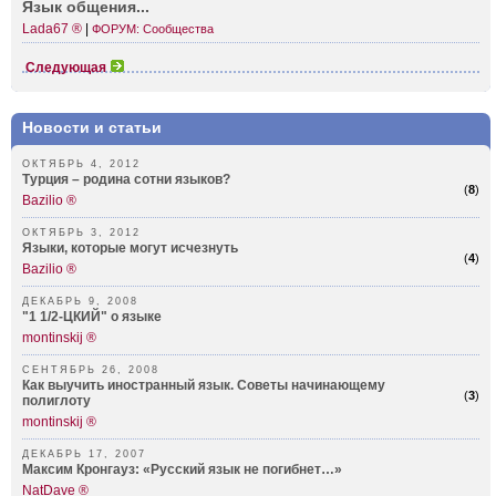
Язык общен­ия...
Lada67 ®
|
ФОРУМ: Сообщества
Следующая
Новости и статьи
ОКТЯБРЬ 4, 2012
Турция – родина сотни языков?
(
8
)
Bazilio ®
ОКТЯБРЬ 3, 2012
Языки, которые могут исчезнуть
(
4
)
Bazilio ®
ДЕКАБРЬ 9, 2008
"1 1/2-ЦКИЙ" о языке
montinskij ®
СЕНТЯБРЬ 26, 2008
Как выучить иностранный язык. Советы начинающему
(
3
)
полиглоту
montinskij ®
ДЕКАБРЬ 17, 2007
Максим Кронгауз: «Русский язык не погибнет…»
NatDave ®