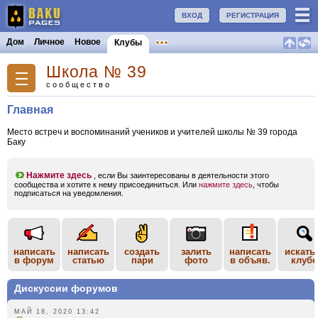
ВХОД
РЕГИСТРАЦИЯ
Дом
Личное
Новое
Клубы
Школа № 39
сообщество
Главная
Место встреч и воспоминаний учеников и учителей школы № 39 города
Баку
Нажмите здесь
, если Вы заинтересованы в деятельности этого
сообщества и хотите к нему присоединиться. Или
нажмите здесь
, чтобы
подписаться на уведомления.
написать
написать
создать
залить
написать
искать
в форум
статью
пари
фото
в объяв.
клубе
Дискуссии форумов
МАЙ 18, 2020 13:42