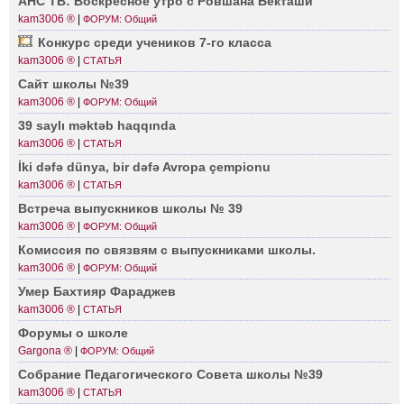
АНС ТВ: Воскр­есное утро с Ровшана Бекташи
kam3006 ®
|
ФОРУМ: Общий
Конкурс среди учеников 7-го класса
kam3006 ®
|
СТАТЬЯ
Сайт школы №39
kam3006 ®
|
ФОРУМ: Общий
39 saylı məktəb haqqında
kam3006 ®
|
СТАТЬЯ
İki dəfə dünya, bir dəfə Avropa çempionu
kam3006 ®
|
СТАТЬЯ
Встреча выпус­кников школы № 39
kam3006 ®
|
ФОРУМ: Общий
Комиссия по связвям с выпус­книками школы.
kam3006 ®
|
ФОРУМ: Общий
Умер Бахтияр Фараджев
kam3006 ®
|
СТАТЬЯ
Форумы о школе
Gargona ®
|
ФОРУМ: Общий
Собрание Педаг­огического Совета школы №39
kam3006 ®
|
СТАТЬЯ