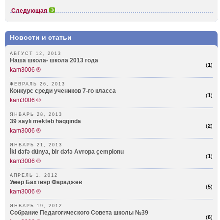
Следующая
Новости и статьи
АВГУСТ 12, 2013
Наша школа- школа 2013 года
(
1
)
kam3006 ®
ФЕВРАЛЬ 26, 2013
Конкурс среди учеников 7-го класса
(
1
)
kam3006 ®
ЯНВАРЬ 28, 2013
39 saylı məktəb haqqında
(
2
)
kam3006 ®
ЯНВАРЬ 21, 2013
İki dəfə dünya, bir dəfə Avropa çempionu
(
1
)
kam3006 ®
АПРЕЛЬ 1, 2012
Умер Бахтияр Фараджев
(
5
)
kam3006 ®
ЯНВАРЬ 19, 2012
Собрание Педагогического Совета школы №39
(
6
)