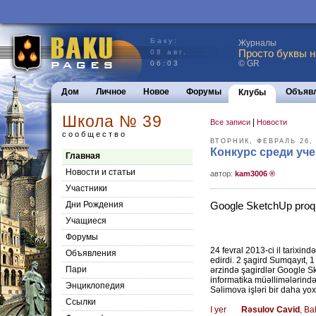
Баку:
Журналы
Просто буквы н
08 авг.
© GR
06:03
Дом
Личное
Новое
Форумы
Объяв
Клубы
Школа № 39
|
Все записи
Новости
сообщество
ВТОРНИК, ФЕВРАЛЬ 26,
Конкурс среди уче
Главная
Новости и статьи
aвтор:
kam3006 ®
Участники
Дни Рождения
Google SketchUp proqra
Учащиеся
Форумы
24 fevral 2013-ci il tarixi
Объявления
edirdi. 2 şagird Sumqayıt, 1
Пари
ərzində şagirdlər Google Sk
informatika müəllimələrində
Энциклопедия
Səlimova işləri bir daha yox
Cсылки
I yer
Rəsulov Cavid
, Ba