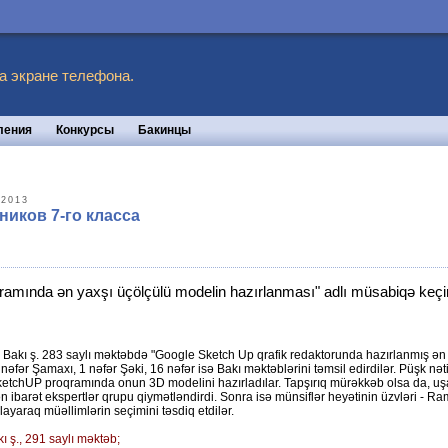
а экране телефона.
ления
Конкурсы
Бакинцы
 2013
ников 7-го класса
mında ən yaxşı üçölçülü modelin hazırlanması" adlı müsabiqə keçiri
ndə Bakı ş. 283 saylı məktəbdə "Google Sketch Up qrafik redaktorunda hazırlanmış ən
 nəfər Şamaxı, 1 nəfər Şəki, 16 nəfər isə Bakı məktəblərini təmsil edirdilər. Püşk nə
etchUP proqramında onun 3D modelini hazırladılar. Tapşırıq mürəkkəb olsa da, uşaql
n ibarət ekspertlər qrupu qiymətləndirdi. Sonra isə münsiflər heyətinin üzvləri 
layaraq müəllimlərin seçimini təsdiq etdilər.
kı ş., 291 saylı məktəb;