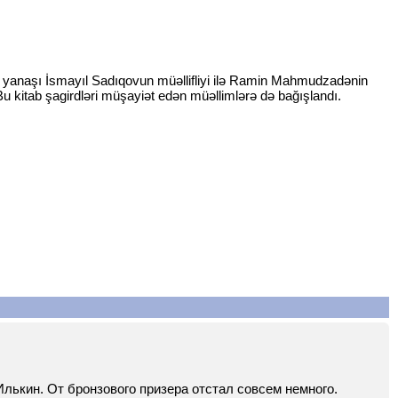
lərlə yanaşı İsmayıl Sadıqovun müəllifliyi ilə Ramin Mahmudzadənin
. Bu kitab şagirdləri müşayiət edən müəllimlərə də bağışlandı.
лькин. От бронзового призера отстал совсем немного.