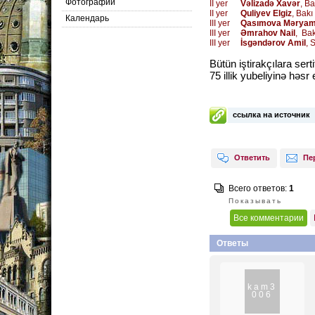
Фотографии
II yer
Vəlizadə Xavər
, Ba
II yer
Quliyev Elgiz
,
Bakı 
Календарь
III yer
Qasımova Mərya
III yer
Əmrahov Nail
, Bak
III yer
İsgəndərov Amil
,
S
Bütün iştirakçılara ser
75 illik yubeliyinə həs
ссылка на источник
Ответить
Пе
Всего ответов:
1
Показывать
Все комментарии
Ответы
kam3
006