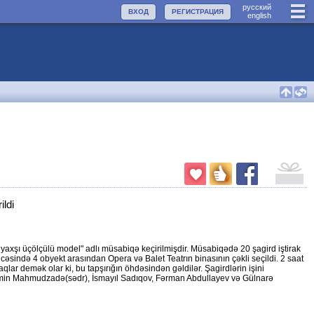
руccкий
ВХОД
РЕГИСТРАЦИЯ
english
ldi
 yaxşı üçölçülü model" adlı müsabiqə keçirilmişdir. Müsabiqədə 20 şagird iştirak
ticəsində 4 obyekt arasından Opera və Balet Teatrın binasının çəkli seçildi. 2 saat
ar demək olar ki, bu tapşırığın öhdəsindən gəldilər. Şagirdlərin işini
- Ramin Mahmudzadə(sədr), İsmayıl Sadıqov, Fərman Abdullayev və Gülnarə