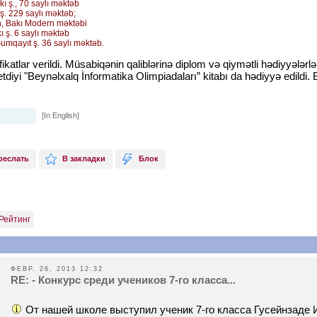
kı ş., 70 saylı məktəb
ş. 229 saylı məktəb;
m
, Bakı Modern məktəbi
ı ş. 6 saylı məktəb
umqayıt ş. 36 saylı məktəb.
tifikatlar verildi. Müsabiqənin qaliblərinə diplom və qiymətli hədiyyə
r etdiyi "Beynəlxalq İnformatika Olimpiadaları” kitabı da hədiyyə edildi
[In English]
реслать
В закладки
Блок
Рейтинг
ФЕВР. 26, 2013 12:32
RE: - Конкурс среди учеников 7-го класса...
От нашей школе выступил ученик 7-го класса Гусейнзаде И