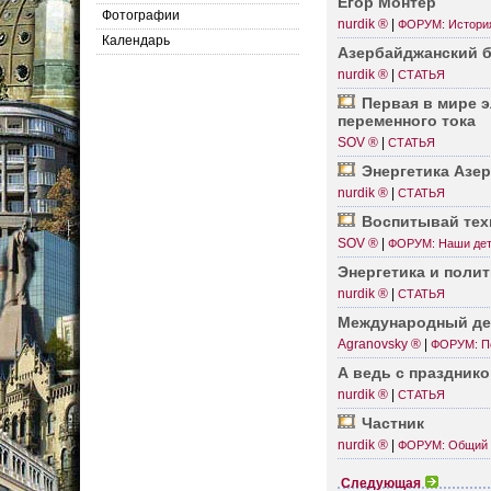
Егор Монтёр
Фотографии
nurdik ®
|
ФОРУМ: История
Календарь
Азерб­айджанский 
nurdik ®
|
СТАТЬЯ
Первая в мире э
перем­енного тока
SOV ®
|
СТАТЬЯ
Энерг­етика Азе
nurdik ®
|
СТАТЬЯ
Воспи­тывай тех
SOV ®
|
ФОРУМ: Наши де
Энерг­етика и поли
nurdik ®
|
СТАТЬЯ
Между­народный де
Agranovsky ®
|
ФОРУМ: П
А ведь с празд­ник
nurdik ®
|
СТАТЬЯ
Частник
nurdik ®
|
ФОРУМ: Общий
Следующая