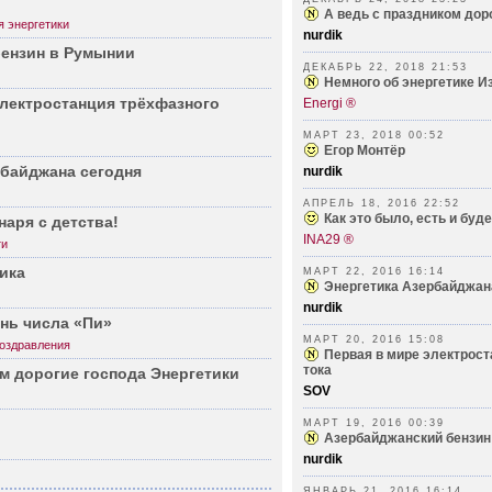
А ведь с праздником дор
 энергетики
nurdik
бензин в Румынии
ДЕКАБРЬ 22, 2018 21:53
Немного об энергетике И
лект­ростанция трёхф­азного
Energi ®
МАРТ 23, 2018 00:52
Егор Монтёр
рб­айджана сегодня
nurdik
АПРЕЛЬ 18, 2016 22:52
Как это было, есть и будет
наря с детства!
INA29 ®
ти
тика
МАРТ 22, 2016 16:14
Энергетика Азербайджан
nurdik
нь числа «Пи»
МАРТ 20, 2016 15:08
оздравления
Первая в мире электрост
тока
ом дорогие господа Энерг­етики
SOV
МАРТ 19, 2016 00:39
Азербайджанский бензин
nurdik
ЯНВАРЬ 21, 2016 16:14