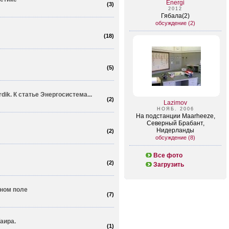
Energi
(
3
)
2012
Гябала(2)
обсуждение (2)
(
18
)
(
5
)
rdik. К статье Энергосистема...
(
2
)
Lazimov
НОЯБ. 2006
На подстанции Maarheeze,
Северный Брабант,
Нидерланды
(
2
)
обсуждение (8)
Все фото
(
2
)
Загрузить
тном поле
(
7
)
аира.
(
1
)