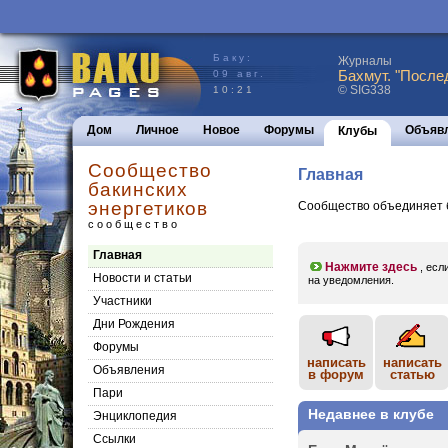
Баку:
Журналы
Бахмут. "После
09 авг.
© SIG338
10:21
Дом
Личное
Новое
Форумы
Объяв
Клубы
Сообщество
Главная
бакинских
энергетиков
Сообщество объединяет б
сообщество
Главная
Нажмите здесь
, есл
Новости и статьи
на уведомления.
Участники
Дни Рождения
Форумы
написать
написать
Объявления
в форум
статью
Пари
Недавнее в клубе
Энциклопедия
Cсылки