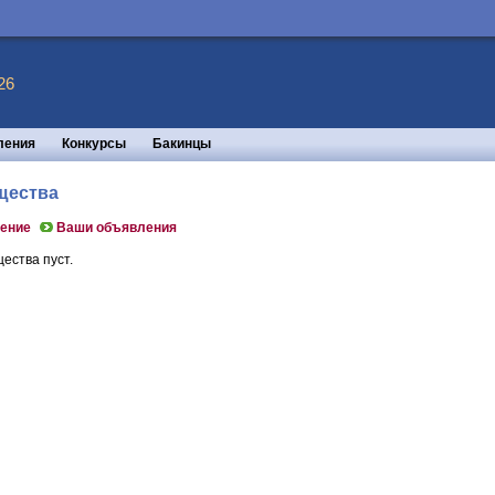
26
ления
Конкурсы
Бакинцы
щества
ение
Ваши объявления
ества пуст.