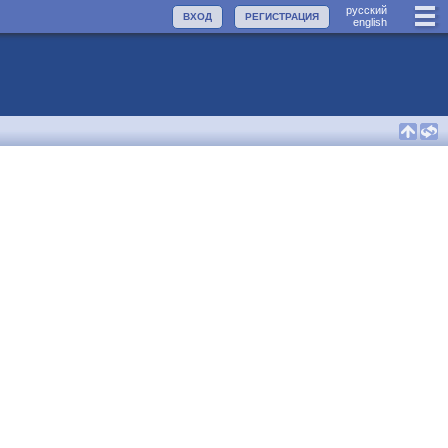
руccкий
ВХОД
РЕГИСТРАЦИЯ
english