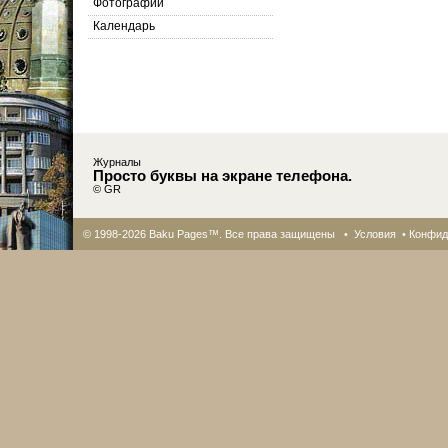
Фотографии
Календарь
Журналы
Просто буквы на экране телефона.
© GR
© 1998-2026 Baku Pages™. Все права защищены •
Условия
•
Конфид