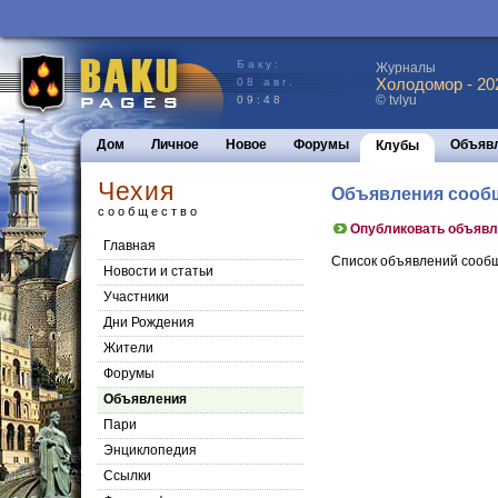
Баку:
Журналы
Холодомор - 20
08 авг.
© tvlyu
09:48
Дом
Личное
Новое
Форумы
Объяв
Клубы
Чехия
Объявления сооб
сообщество
Опубликовать объявл
Главная
Список объявлений сообщ
Новости и статьи
Участники
Дни Рождения
Жители
Форумы
Объявления
Пари
Энциклопедия
Cсылки