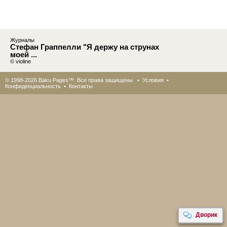
Журналы
Стефан Граппелли "Я держу на струнах
моей ...
© violine
© 1998-2026 Baku Pages™. Все права защищены •
Условия
•
Конфиденциальность
•
Контакты
Дворик