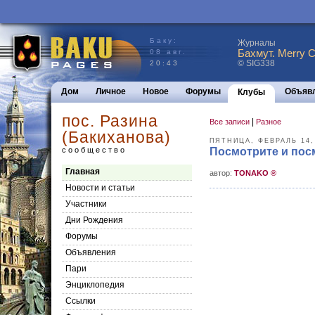
Баку:
Журналы
Бахмут. Merry C
08 авг.
© SIG338
20:43
Дом
Личное
Новое
Форумы
Объяв
Клубы
пос. Разина
|
Все записи
Разное
(Бакиханова)
ПЯТНИЦА, ФЕВРАЛЬ 14,
сообщество
Посмотрите и пос
Главная
aвтор:
TONAKO ®
Новости и статьи
Участники
Дни Рождения
Форумы
Объявления
Пари
Энциклопедия
Cсылки