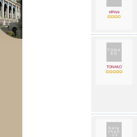
stihiya
TONA
KO
TONAKO
Nata
shaS
-23