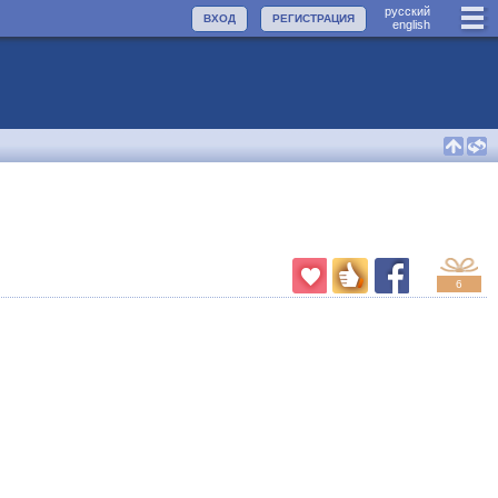
руccкий
ВХОД
РЕГИСТРАЦИЯ
english
6