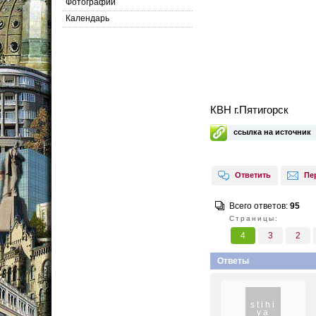
Фотографии
Календарь
КВН г.Пятигорск
ссылка на источник
Ответить
Пе
Всего ответов:
95
Страницы:
4
3
2
Ответы
stihi
ya