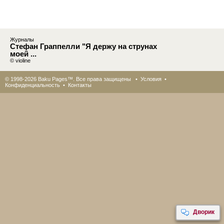
Журналы
Стефан Граппелли "Я держу на струнах
моей ...
© violine
© 1998-2026 Baku Pages™. Все права защищены •
Условия
•
Конфиденциальность
•
Контакты
Дворик