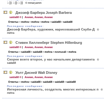
:-)) :-)) :-))
© mmaryamm
Джозеф Барбера Joseph Barbera
saida68 ®
|
Аниме, Аниме, Аниме
Ответы:
• mehra
• mehra
• mehra
• saida68
• saida68
Последнее сообщение:
Джозеф Барбера, художник, нарисовавший Скуби-Д
©
mehra
Стивен Хилленберг Stephen Hillenburg
saida68 ®
|
Аниме, Аниме, Аниме
Ответы:
• saida68
• saida68
• mehra
• novruzali
• mehra
Последнее сообщение:
Скорее всего второе, у нас начальник департамента
©
saida68
Уолт Дисней Walt Disney
saida68 ®
|
Аниме, Аниме, Аниме
Ответы:
• mehra
• saida68
• saida68
• saida68
• saida68
Последнее сообщение:
Интересная личность, создатель многих интересных п
©
mehra