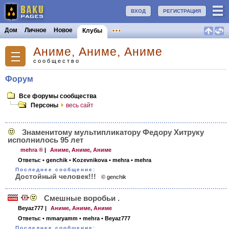
ВХОД
РЕГИСТРАЦИЯ
Дом
Личное
Новое
Клубы
Аниме, Аниме, Аниме
сообщество
Форум
Все форумы сообщества
Персоны
весь сайт
Знаменитому мультипликатору Федору Хитруку
исполнилось 95 лет
mehra ®
|
Аниме, Аниме, Аниме
Ответы:
• genchik
• Kozevnikova
• mehra
• mehra
Последнее сообщение:
Достойный человек!!!
© genchik
Смешные воробьи .
Beyaz777
|
Аниме, Аниме, Аниме
Ответы:
• mmaryamm
• mehra
• Beyaz777
Последнее сообщение: