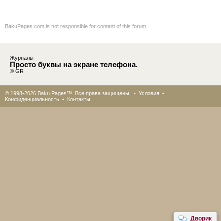
BakuPages.com is not responsible for content of this forum.
Журналы
Просто буквы на экране телефона.
© GR
© 1998-2026 Baku Pages™. Все права защищены •
Условия
•
Конфиденциальность
•
Контакты
Дворик