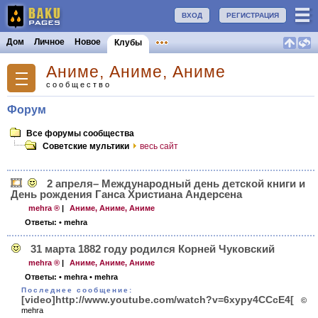
ВХОД
РЕГИСТРАЦИЯ
Дом
Личное
Новое
Клубы
Аниме, Аниме, Аниме
сообщество
Форум
Все форумы сообщества
Советские мультики
весь сайт
2 апреля– Международный день детской книги и
День рождения Ганса Христиана Андерсена
mehra ®
|
Аниме, Аниме, Аниме
Ответы:
• mehra
31 марта 1882 году родился Корней Чуковский
mehra ®
|
Аниме, Аниме, Аниме
Ответы:
• mehra
• mehra
Последнее сообщение:
[video]http://www.youtube.com/watch?v=6xypy4CCcE4[
©
mehra