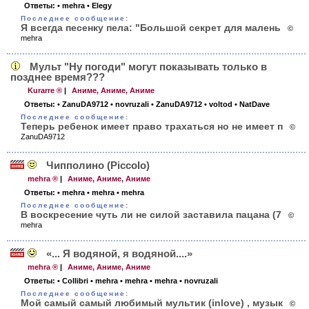
Ответы:
• mehra
• Elegy
Последнее сообщение:
Я всегда песенку пела: "Большой секрет для малень
©
mehra
Мульт "Ну погоди" могут показывать только в
позднее время???
Kurarre ®
|
Аниме, Аниме, Аниме
Ответы:
• ZanuDA9712
• novruzali
• ZanuDA9712
• voltod
• NatDave
Последнее сообщение:
Теперь ребенок имеет право трахаться но не имеет п
©
ZanuDA9712
Чипполино (Piccolo)
mehra ®
|
Аниме, Аниме, Аниме
Ответы:
• mehra
• mehra
• mehra
Последнее сообщение:
В воскресение чуть ли не силой заставила пацана (7
©
mehra
«... Я водяной, я водяной....»
mehra ®
|
Аниме, Аниме, Аниме
Ответы:
• Collibri
• mehra
• mehra
• mehra
• novruzali
Последнее сообщение:
Мой самый самый любимый мультик (inlove) , музык
©