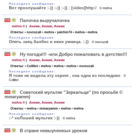
Последнее сообщение:
Вот прослушайте :-)) :-)) :-)) : [video]http:/
© mehra
Палочка выручалочка
mehra ®
|
Аниме, Аниме, Аниме
Ответы:
• novruzali
• mehra
• yalchin74
• mehra
• mehra
Последнее сообщение:
Опять заяц балбес и ежик умница. :-))
© novruzali
Ну погоди!!! -или Добро пожаловать в детство!!!
mehra ®
|
Аниме, Аниме, Аниме
Ответы:
• Collibri
• mehra
• mehra
• mehra
• novruzali
Последнее сообщение:
Я тоже не видела эту серию , она одна из последних
©
Collibri
Советский мультик "Зеркальце" (по просьбе ©
mmaryamm)
mehra ®
|
Аниме, Аниме, Аниме
Ответы:
• mehra
• mmaryamm
• mehra
• mehra
Последнее сообщение:
:-* хоЛоший мультик :-))
© mehra
В стране невыученных уроков