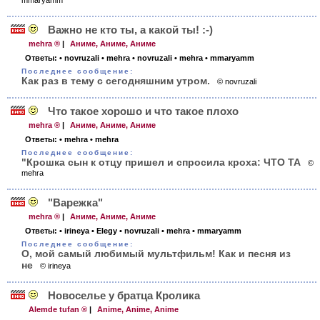
mmaryamm
Важно не кто ты, а какой ты! :-)
mehra ®
|
Аниме, Аниме, Аниме
Ответы:
• novruzali
• mehra
• novruzali
• mehra
• mmaryamm
Последнее сообщение:
Как раз в тему с сегодняшним утром.
© novruzali
Что такое хорошо и что такое плохо
mehra ®
|
Аниме, Аниме, Аниме
Ответы:
• mehra
• mehra
Последнее сообщение:
"Крошка сын к отцу пришел и спросила кроха: ЧТО ТА
©
mehra
"Варежка"
mehra ®
|
Аниме, Аниме, Аниме
Ответы:
• irineya
• Elegy
• novruzali
• mehra
• mmaryamm
Последнее сообщение:
О, мой самый любимый мультфильм! Как и песня из
не
© irineya
Новоселье у братца Кролика
Alemde tufan ®
|
Anime, Anime, Anime