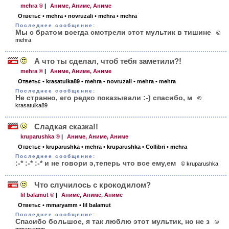
mehra ®
|
Аниме, Аниме, Аниме
Ответы:
• mehra
• novruzali
• mehra
• mehra
Последнее сообщение:
Мы с братом всегда смотрели этот мультик в тишине
©
mehra
А что ты сделал, чтоб тебя заметили?!
mehra ®
|
Аниме, Аниме, Аниме
Ответы:
• krasatulka89
• mehra
• novruzali
• mehra
• mehra
Последнее сообщение:
Не странно, его редко показывали :-) спасибо, м
©
krasatulka89
Сладкая сказка!!
kruparushka ®
|
Аниме, Аниме, Аниме
Ответы:
• kruparushka
• mehra
• kruparushka
• Collibri
• mehra
Последнее сообщение:
:-* :-* :-* и не говори э,теперь что все ему,ем
© kruparushka
Что случилось с крокодилом?
lil balamut ®
|
Аниме, Аниме, Аниме
Ответы:
• mmaryamm
• lil balamut
Последнее сообщение:
Спасибо большое, я так люблю этот мультик, но не з
©