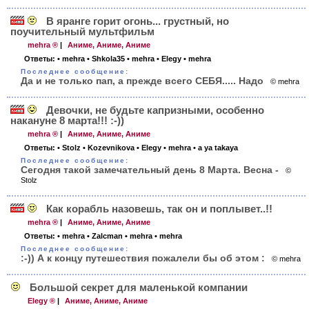
В яранге горит огонь... грустный, но
поучительный мультфильм
mehra ®
|
Аниме, Аниме, Аниме
Ответы:
• mehra
• Shkola35
• mehra
• Elegy
• mehra
Последнее сообщение:
Да и не только пап, а прежде всего СЕБЯ..... Надо
© mehra
Девочки, не будьте капризными, особенно
накануне 8 марта!!! :-))
mehra ®
|
Аниме, Аниме, Аниме
Ответы:
• Stolz
• Kozevnikova
• Elegy
• mehra
• a ya takaya
Последнее сообщение:
Сегодня такой замечательный день 8 Марта. Весна -
©
Stolz
Как корабль назовешь, так он и поплывет..!!
mehra ®
|
Аниме, Аниме, Аниме
Ответы:
• mehra
• Zalcman
• mehra
• mehra
Последнее сообщение:
:-)) А к концу путешествия пожалели бы об этом :
© mehra
Большой секрет для маленькой компании
Elegy ®
|
Аниме, Аниме, Аниме