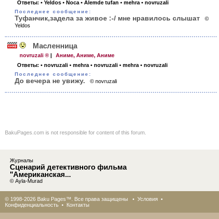
Ответы:
• Yeldos
• Noca
• Alemde tufan
• mehra
• novruzali
Последнее сообщение:
Туфанчик,задела за живое :-/ мне нравилось слышат
©
Yeldos
Масленница
novruzali ®
|
Аниме, Аниме, Аниме
Ответы:
• novruzali
• mehra
• novruzali
• mehra
• novruzali
Последнее сообщение:
До вечера не увижу.
© novruzali
BakuPages.com is not responsible for content of this forum.
Журналы
Сценарий детективного фильма
"Американская...
© Ayla-Murad
© 1998-2026 Baku Pages™. Все права защищены •
Условия
•
Конфиденциальность
•
Контакты