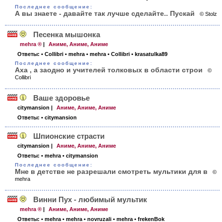
Последнее сообщение:
А вы знаете - давайте так лучше сделайте.. Пускай
© Stolz
Песенка мышонка
mehra ®
|
Аниме, Аниме, Аниме
Ответы:
• Collibri
• mehra
• mehra
• Collibri
• krasatulka89
Последнее сообщение:
Аха , а заодно и учителей толковых в области строи
©
Collibri
Ваше здоровье
citymansion
|
Аниме, Аниме, Аниме
Ответы:
• citymansion
Шпионские страсти
citymansion
|
Аниме, Аниме, Аниме
Ответы:
• mehra
• citymansion
Последнее сообщение:
Мне в детстве не разрешали смотреть мультики для в
©
mehra
Винни Пух - любимый мультик
mehra ®
|
Аниме, Аниме, Аниме
Ответы:
• mehra
• mehra
• novruzali
• mehra
• frekenBok