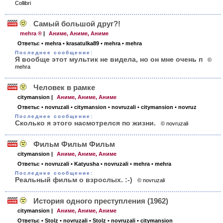
Collibri
Самый большой друг?!
mehra ®
|
Аниме, Аниме, Аниме
Ответы:
• mehra
• krasatulka89
• mehra
• mehra
Последнее сообщение:
Я вообще этот мультик не видела, но он мне очень п
©
mehra
Человек в рамке
citymansion
|
Аниме, Аниме, Аниме
Ответы:
• novruzali
• citymansion
• novruzali
• citymansion
• novruz
Последнее сообщение:
Сколько я этого насмотрелся по жизни.
© novruzali
Фильм Фильм Фильм
citymansion
|
Аниме, Аниме, Аниме
Ответы:
• novruzali
• Katyusha
• novruzali
• mehra
• mehra
Последнее сообщение:
Реальный фильм о взрослых. :-)
© novruzali
История одного преступления (1962)
citymansion
|
Аниме, Аниме, Аниме
Ответы:
• Stolz
• novruzali
• Stolz
• novruzali
• citymansion