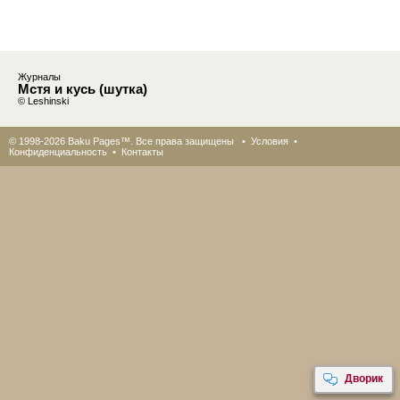
Журналы
Мстя и кусь (шутка)
© Leshinski
© 1998-2026 Baku Pages™. Все права защищены •
Условия
•
Конфиденциальность
•
Контакты
Дворик