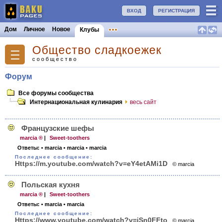
ВХОД
РЕГИСТРАЦИЯ
Дом
Личное
Новое
Клубы
Общество сладкоежек
сообщество
Форум
Все форумы сообщества
Интернациональная кулинария
весь сайт
Французские шефы
marcia ®
|
Sweet-toothers
Ответы:
• marcia
• marcia
• marcia
Последнее сообщение:
Https:/­/m.youtube.com­/watch?v=eY4et­AMi1D
© marcia
Польская кухня
marcia ®
|
Sweet-toothers
Ответы:
• marcia
• marcia
Последнее сообщение:
Https:/­/www.youtube.c­om/watch?v=jSn­0FFto
© marcia