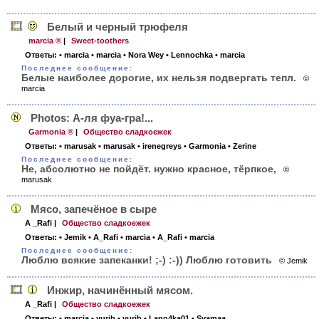
Белый и черный трюфеля
marcia ®
|
Sweet-toothers
Ответы:
• marcia
• marcia
• Nora Wey
• Lennochka
• marcia
Последнее сообщение:
Белые наиболее дорогие, их нельзя подвергать тепл.
©
marcia
Photos: А-ля фуа-гра!...
Garmonia ®
|
Общество сладкоежек
Ответы:
• marusak
• marusak
• irenegreys
• Garmonia
• Zerine
Последнее сообщение:
Не, абсолютно не пойдёт. нужно красное, тёрпкое,
©
marusak
Мясо, запечёное в сыре
A _Rafi
|
Общество сладкоежек
Ответы:
• Jemik
• A_Rafi
• marcia
• A_Rafi
• marcia
Последнее сообщение:
Люблю всякие запеканки! ;-) :-)) Люблю готовить
© Jemik
Инжир, начинённый мясом.
A _Rafi
|
Общество сладкоежек
Ответы:
• marcia
• yurib
• yurib
• Lapo4ka01
• Syamaa