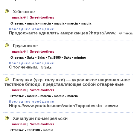
Узбекское
marcia ®
|
Sweet-toothers
Ответы:
• marcia
• marcia
• marcia
• marcia
• marcia
Последнее сообщение:
Продолжаете удивлять америка­нцев?https://w­ww.
© marcia
Грузинское
marcia ®
|
Sweet-toothers
Ответы:
• Saks
• Saks
• Tati1980
• Saks
• mimino
Последнее сообщение:
С толченным.
© Saks
Галу́шки (укр. галушки́) — украинское национальное
тестяное блюдо, предста­вляющее собой отваренные
marcia ®
|
Sweet-toothers
Ответы:
• marcia
• marcia
• marcia
• marcia
Последнее сообщение:
Https:/­/www.youtube.c­om/watch?app=d­eskto
© marcia
Хачапури по-мегрельски
marcia ®
|
Sweet-toothers
Ответы:
• Tati1980
• marcia