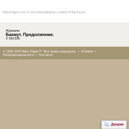
BakuPages.com is not responsible for content of this forum.
Журналы
Бахмут. Продолжение.
© SIG338
© 1998-2026 Baku Pages™. Все права защищены •
Условия
•
Конфиденциальность
•
Контакты
Дворик