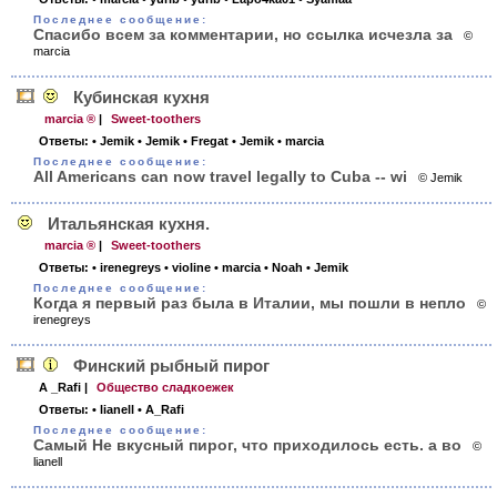
Последнее сообщение:
Спасибо всем за комментарии, но ссылка исчезла за
©
marcia
Кубинская кухня
marcia ®
|
Sweet-toothers
Ответы:
• Jemik
• Jemik
• Fregat
• Jemik
• marcia
Последнее сообщение:
All Americans can now travel legally to Cuba -- wi
© Jemik
Итальянская кухня.
marcia ®
|
Sweet-toothers
Ответы:
• irenegreys
• violine
• marcia
• Noah
• Jemik
Последнее сообщение:
Когда я первый раз была в Италии, мы пошли в непло
©
irenegreys
Финский рыбный пирог
A _Rafi
|
Общество сладкоежек
Ответы:
• lianell
• A_Rafi
Последнее сообщение:
Самый Не вкусный пирог, что приходилось есть. а во
©
lianell