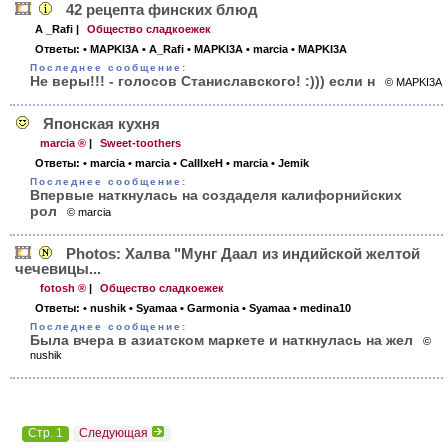
42 рецепта финских блюд
A _Rafi
|
Общество сладкоежек
Ответы:
• MAPKI3A
• A_Rafi
• MAPKI3A
• marcia
• MAPKI3A
Последнее сообщение:
Не веры!!! - голосов Станиславского! :))) если н
© MAPKI3A
Японская кухня
marcia ®
|
Sweet-toothers
Ответы:
• marcia
• marcia
• CaIIIxeH
• marcia
• Jemik
Последнее сообщение:
Впервые наткнулась на создаделя калифорнийских
рол
© marcia
Photos: Халва "Мунг Даал из индийской желтой
чечевицы...
fotosh ®
|
Общество сладкоежек
Ответы:
• nushik
• Syamaa
• Garmonia
• Syamaa
• medina10
Последнее сообщение:
Была вчера в азиатском маркете и наткнулась на жел
©
nushik
Стр. 1
Следующая