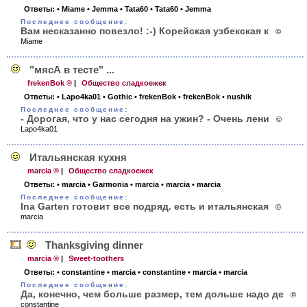
Ответы:
• Miame
• Jemma
• Tata60
• Tata60
• Jemma
Последнее сообщение:
Вам несказанно повезло! :-) Корейская узбекская к
©
Miame
"мясА в тесте" ...
frekenBok ®
|
Общество сладкоежек
Ответы:
• Lapo4ka01
• Gothic
• frekenBok
• frekenBok
• nushik
Последнее сообщение:
- Дорогая, что у нас сегодня на ужин? - Очень лени
©
Lapo4ka01
Итальянская кухня
marcia ®
|
Общество сладкоежек
Ответы:
• marcia
• Garmonia
• marcia
• marcia
• marcia
Последнее сообщение:
Ina Garten готовит все подряд. есть и итальянская
©
marcia
Thanksgiving dinner
marcia ®
|
Sweet-toothers
Ответы:
• constantine
• marcia
• constantine
• marcia
• marcia
Последнее сообщение:
Да, конечно, чем больше размер, тем дольше надо де
©
constantine