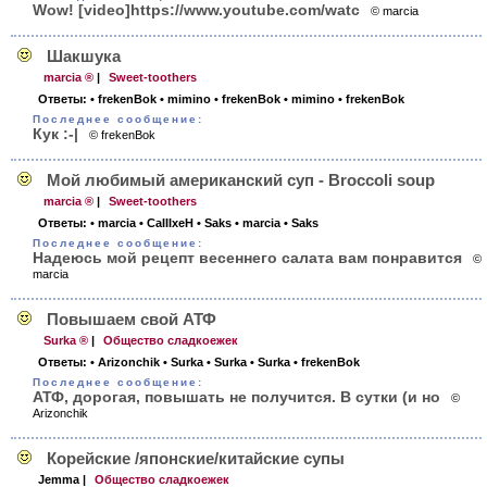
Wow! [video]­https://www.yo­utube.com/watc­
© marcia
Шакшука
marcia ®
|
Sweet-toothers
Ответы:
• frekenBok
• mimino
• frekenBok
• mimino
• frekenBok
Последнее сообщение:
Кук :-|
© frekenBok
Мой любимый американский суп - Broccoli soup
marcia ®
|
Sweet-toothers
Ответы:
• marcia
• CaIIIxeH
• Saks
• marcia
• Saks
Последнее сообщение:
Надеюсь мой рецепт весеннего салата вам понравится
©
marcia
Повышаем свой АТФ
Surka ®
|
Общество сладкоежек
Ответы:
• Arizonchik
• Surka
• Surka
• Surka
• frekenBok
Последнее сообщение:
АТФ, дорогая, повышать не получится. В сутки (и но
©
Arizonchik
Корейские /японск­ие/китайские супы
Jemma
|
Общество сладкоежек