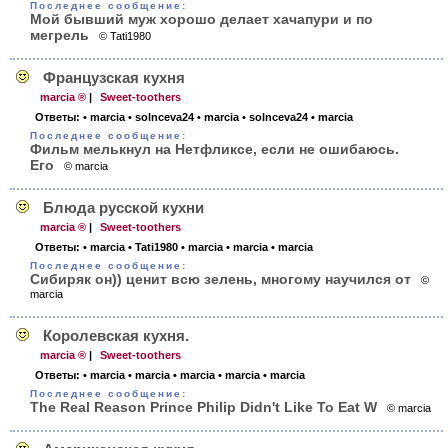
Последнее сообщение:
Мой бывший муж хорошо делает хачапури и по
мегрель
© Tati1980
Французская кухня
marcia ®
|
Sweet-toothers
Ответы:
• marcia
• solnceva24
• marcia
• solnceva24
• marcia
Последнее сообщение:
Фильм мелькнул на Нетфликсе, если не ошибаюсь.
Его
© marcia
Блюда русской кухни
marcia ®
|
Sweet-toothers
Ответы:
• marcia
• Tati1980
• marcia
• marcia
• marcia
Последнее сообщение:
Сибиряк он)) ценит всю зелень, многому научился от
©
marcia
Королевская кухня.
marcia ®
|
Sweet-toothers
Ответы:
• marcia
• marcia
• marcia
• marcia
• marcia
Последнее сообщение:
The Real Reason Prince Philip Didn't Like To Eat W
© marcia