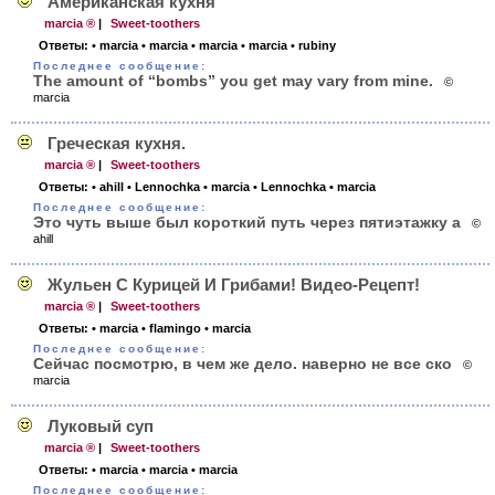
Американская кухня
marcia ®
|
Sweet-toothers
Ответы:
• marcia
• marcia
• marcia
• marcia
• rubiny
Последнее сообщение:
The amount of “bombs” you get may vary from mine.
©
marcia
Греческая кухня.
marcia ®
|
Sweet-toothers
Ответы:
• ahill
• Lennochka
• marcia
• Lennochka
• marcia
Последнее сообщение:
Это чуть выше был короткий путь через пятиэтажку а
©
ahill
Жульен С Курицей И Грибами! Видео-Рецепт!
marcia ®
|
Sweet-toothers
Ответы:
• marcia
• flamingo
• marcia
Последнее сообщение:
Сейчас посмотрю, в чем же дело. наверно не все ско
©
marcia
Луковый суп
marcia ®
|
Sweet-toothers
Ответы:
• marcia
• marcia
• marcia
Последнее сообщение: