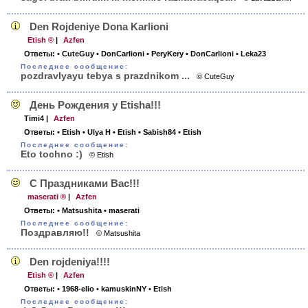
Den Rojdeniye Dona Karlioni
Etish ®
|
Azfen
Ответы:
• CuteGuy
• DonCarlioni
• PeryKery
• DonCarlioni
• Leka23
Последнее сообщение:
pozdravlyayu tebya s prazdnikom ...
© CuteGuy
День Рождения у Etisha!!!
Timi4
|
Azfen
Ответы:
• Etish
• Ulya H
• Etish
• Sabish84
• Etish
Последнее сообщение:
Eto tochno :)
© Etish
С Праздниками Вас!!!
maserati ®
|
Azfen
Ответы:
• Matsushita
• maserati
Последнее сообщение:
Поздравляю!!
© Matsushita
Den rojdeniya!!!!
Etish ®
|
Azfen
Ответы:
• 1968-elio
• kamuskinNY
• Etish
Последнее сообщение: