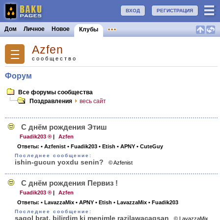
ВХОД
РЕГИСТРАЦИЯ
Дом
Личное
Новое
Клубы
Azfen
сообщество
Форум
Все форумы сообщества
Поздравления
весь сайт
С днём рождения Этиш
Fuadik203 ®
|
Azfen
Ответы:
• Azfenist
• Fuadik203
• Etish
• APNY
• CuteGuy
Последнее сообщение:
ishin-gucun yoxdu senin?
© Azfenist
С днём рождения Первиз !
Fuadik203 ®
|
Azfen
Ответы:
• LavazzaMix
• APNY
• Etish
• LavazzaMix
• Fuadik203
Последнее сообщение:
sagol brat. bilirdim ki menimle razilawacaqsan
© LavazzaMix