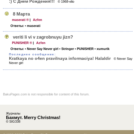
:) С Днем Рождения!!!
© 1968-elio
8 Марта
maserati ®
|
Azfen
Ответы:
• maserati
veriti li vi v zagrobnuyu jizn?
PUNISHER ®
|
Azfen
Ответы:
• Never Say Never girl
• Stringer
• PUNISHER
• xumurik
Последнее сообщение:
Kratkaya no o4en pravilnaya informaciya! Halaldir
© Never Say
Never girl
BakuPages.com is not responsible for content of this forum.
Журналы
Бахмут. Merry Christmas!
© SIG338