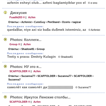
azfenin esheyi olub... azfeni baglamiyiblar yox el
© e-eno
Дискусия
Fuadik203 ®
|
Azfen
Ответы:
• Azfenist
• CuteGuy
• PenStand
• Ozeris
• tagizar
Последнее сообщение:
qarda$lar, niye axi siz ba$a du$mek istemirsiz, az
© Azfenist
Photos: Коллеги...
Group ®
|
Azfen
Ответы:
• Shadow81
• Group
Последнее сообщение:
Tretiy s prava- Dmitriy Kulagin
© Shadow81
Photos: НУ это я...
SCAFFOLDER ®
|
Azfen
Ответы:
• Suzanna77
• SCAFFOLDER
• Suzanna77
• SCAFFOLDER
•
Suzanna7
Последнее сообщение:
самолёт как самолёт да:)))))))))))))))))))))
© Suzanna77
Photos: Иркутск Ленские столбы...
SCAFFOLDER ®
|
Azfen