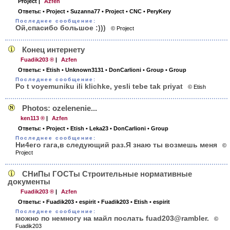
Project
|
Azfen
Ответы:
• Project
• Suzanna77
• Project
• CNC
• PeryKery
Последнее сообщение:
Ой,спасибо большое :)))
© Project
Конец интернету
Fuadik203 ®
|
Azfen
Ответы:
• Etish
• Unknown3131
• DonCarlioni
• Group
• Group
Последнее сообщение:
Po t voyemuniku ili klichke, yesli tebe tak priyat
© Etish
Photos: ozelenenie...
ken113 ®
|
Azfen
Ответы:
• Project
• Etish
• Leka23
• DonCarlioni
• Group
Последнее сообщение:
Ни4его гага,в следующий раз.Я знаю ты возмешь меня
©
Project
СНиПы ГОСТы Строительные нормативные
документы
Fuadik203 ®
|
Azfen
Ответы:
• Fuadik203
• espirit
• Fuadik203
• Etish
• espirit
Последнее сообщение:
можно по немногу на майл послать fuad203@rambler.
©
Fuadik203