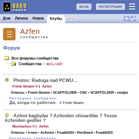
ВХОД
РЕГИСТРАЦИЯ
Дом
Личное
Новое
Клубы
Azfen
сообщество
Форум
Все форумы сообщества
Сообщества
весь сайт
Photos: Raduga nad PCWU...
Frenk-Sinatre ®
|
Azfen
Ответы:
• Frenk-Sinatre
• SCAFFOLDER
• CNC
• SCAFFOLDER
• onejka
Последнее сообщение:
Да, когда-то работал.
© Frenk-Sinatre
Azfeni bagliyilar ? Azfenden chixardilar ? Yoxsa
Azfenden gediler ?
Muchachos ®
|
Azfen
Ответы:
• e-eno
• Azfenist
• Fuadik203
• PenStand
• Fuadik203
Последнее сообщение: