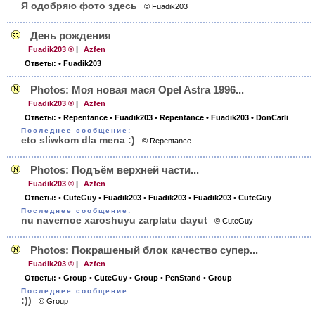
Я одобряю фото здесь
© Fuadik203
День рождения
Fuadik203 ®
|
Azfen
Ответы:
• Fuadik203
Photos: Моя новая мася Opel Astra 1996...
Fuadik203 ®
|
Azfen
Ответы:
• Repentance
• Fuadik203
• Repentance
• Fuadik203
• DonCarli
Последнее сообщение:
eto sliwkom dla mena :)
© Repentance
Photos: Подъём верхней части...
Fuadik203 ®
|
Azfen
Ответы:
• CuteGuy
• Fuadik203
• Fuadik203
• Fuadik203
• CuteGuy
Последнее сообщение:
nu navernoe xaroshuyu zarplatu dayut
© CuteGuy
Photos: Покрашеный блок качество супер...
Fuadik203 ®
|
Azfen
Ответы:
• Group
• CuteGuy
• Group
• PenStand
• Group
Последнее сообщение:
:))
© Group