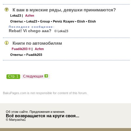
К вам в мужские ряды, девушки принимаются?
Leka23
|
Azfen
Ответы:
• Leka23
• Group
• Perviz Rzayev
• Etish
• Etish
Последнее сообщение:
Rebat! Vi chego aaa?
© Leka23
Книги по автомобилям
Fuadik203 ®
|
Azfen
Ответы:
• Fuadik203
Стр. 1
Следующая
BakuPages.com is not responsible for content of this forum.
Об этом сайте. Предложения и мнения.
Всё возвращается на круги своя...
© Manyasha1