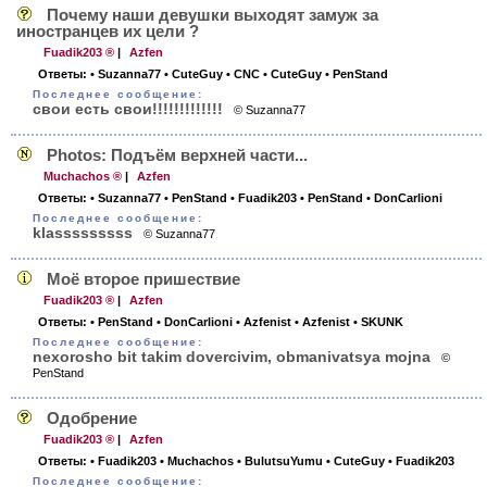
Почему наши девушки выходят замуж за
иностранцев их цели ?
Fuadik203 ®
|
Azfen
Ответы:
• Suzanna77
• CuteGuy
• CNC
• CuteGuy
• PenStand
Последнее сообщение:
свои есть свои!!!!!!!!!!!!!
© Suzanna77
Photos: Подъём верхней части...
Muchachos ®
|
Azfen
Ответы:
• Suzanna77
• PenStand
• Fuadik203
• PenStand
• DonCarlioni
Последнее сообщение:
klasssssssss
© Suzanna77
Моё второе пришествие
Fuadik203 ®
|
Azfen
Ответы:
• PenStand
• DonCarlioni
• Azfenist
• Azfenist
• SKUNK
Последнее сообщение:
nexorosho bit takim dovercivim, obmanivatsya mojna
©
PenStand
Одобрение
Fuadik203 ®
|
Azfen
Ответы:
• Fuadik203
• Muchachos
• BulutsuYumu
• CuteGuy
• Fuadik203
Последнее сообщение: