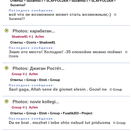
Ответы:
• Suzanna77
• SCAFFOLDER
• Suzanna77
• SCAFFOLDER
•
Suzanna7
Последнее сообщение:
всё что не возможное может стать возможным;-)
©
Suzanna77
Photos: карабатан...
Shadow81 ®
|
Azfen
Ответы:
• Ozeris
• Shadow81
Последнее сообщение:
Знаю это место! Холодно! -35 спокойно можно поймат
©
Ozeris
Photos: Джиган Ростёт...
Group ®
|
Azfen
Ответы:
• Group
• Etish
• Group
Последнее сообщение:
Saol gaga, Allah sene de gismet elesin . Gozel ne
© Group
Photos: novie kollegi...
Group ®
|
Azfen
Ответы:
• Group
• Etish
• Group
• Fuadik203
• Project
Последнее сообщение:
Da ee brat . mozhet i tebe shto nebud tut pridusma
© Group