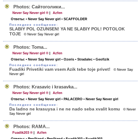
Photos: Сайтоголики...
Never Say Never girl ®
|
Azfen
Ответы:
• Never Say Never girl
• SCAFFOLDER
Последнее сообщение:
SLABIY POL OZUNSEN! YA NE SLABIY POL! POTOLOK
TOJE
© Never Say Never girl
Photos: Toma...
Never Say Never girl ®
|
Azfen
Ответы:
• Never Say Never girl
• Ozeris
• Stradalec
• Geofizik
Последнее сообщение:
Fuadiki Privetiki vam vsem Azik tebe toje privet!
© Never Say
Never girl
Photos: Krasavic i krasavka...
Never Say Never girl ®
|
Azfen
Ответы:
• Never Say Never girl
• PALACERO
• Never Say Never girl
Последнее сообщение:
Da ladno ne krasuysa i ne ne nado seba xvalit komu
© Never
Say Never girl
Photos: RAMA...
Fuadik203 ®
|
Azfen
Ответы:
• PenStand
• PenStand
• Fuadik203
• Fuadik203