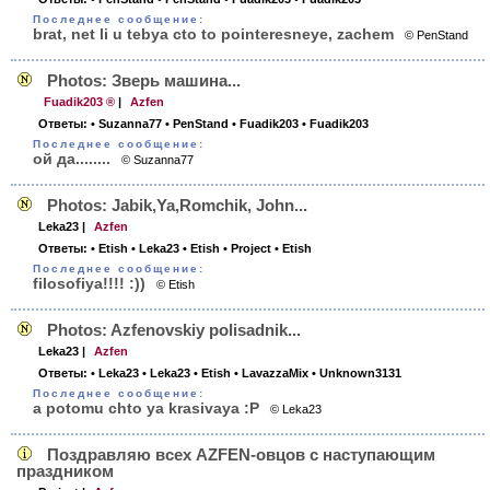
Последнее сообщение:
brat, net li u tebya cto to pointeresneye, zachem
© PenStand
Photos: Зверь машина...
Fuadik203 ®
|
Azfen
Ответы:
• Suzanna77
• PenStand
• Fuadik203
• Fuadik203
Последнее сообщение:
ой да........
© Suzanna77
Photos: Jabik,Ya,Romchik, John...
Leka23
|
Azfen
Ответы:
• Etish
• Leka23
• Etish
• Project
• Etish
Последнее сообщение:
filosofiya!!!! :))
© Etish
Photos: Azfenovskiy polisadnik...
Leka23
|
Azfen
Ответы:
• Leka23
• Leka23
• Etish
• LavazzaMix
• Unknown3131
Последнее сообщение:
a potomu chto ya krasivaya :P
© Leka23
Поздравляю всех AZFEN-овцов с наступающим
праздником