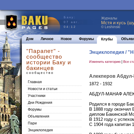
Баку:
Журналы
Мстя и кусь (шу
07 авг.
© Leshinski
04:12
Дом
Личное
Новое
Форумы
Объяв
Клубы
"Парапет" -
Энциклопедия / "
сообщество
истории Баку и
|
Изменить категорию
Все ст
бакинцев
сообщество
Алекперов Абдул-М
Главная
1872 - 1932
Новости и статьи
АБДУЛ-МАНАФ АЛЕКП
Участники
Дни Рождения
Родился в городе Бак
В 1888 году окончил
Форумы
диплом Бакинской М
Объявления
В 1912 году с успех
Пари
С 1904 года капитан 1
Энциклопедия