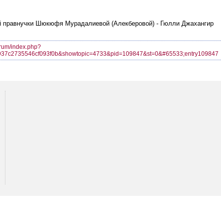
ий правнучки Шюкюфя Мурадалиевой (Алекберовой) - Гюлли Джахангир
forum/index.php?
37c2735546cf093f0b&showtopic=4733&pid=109847&st=0&#65533;entry109847