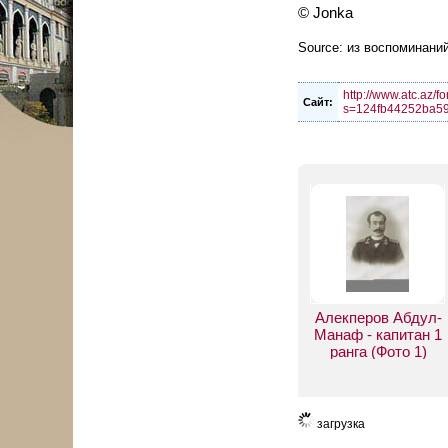
© Jonka
Source: из воспоминан
http://www.atc.az/
Сайт:
s=124fb44252ba59
Алекперов Абдул-
Манаф - капитан 1
ранга (Фото 1)
загрузка