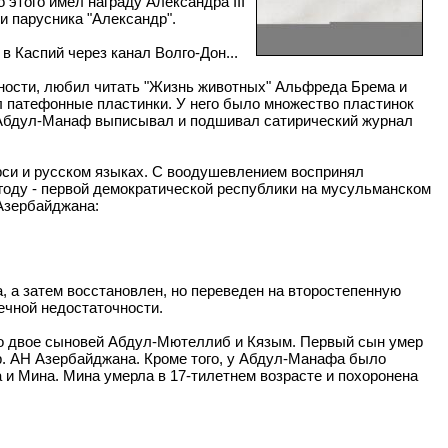
 этого имел награду Александра III
 парусника "Александр".
в Каспий через канал Волго-Дон...
тности, любил читать "Жизнь животных" Альфреда Брема и
 патефонные пластинки. У него было множество пластинок
т Абдул-Манаф выписывал и подшивал сатирический журнал
арси и русском языках. С воодушевлением воспринял
году - первой демократической республики на мусульманском
 Азербайджана:
 а затем восстановлен, но переведен на второстепенную
чечной недостаточности.
о двое сыновей Абдул-Мютеллиб и Кязым. Первый сын умер
р. АН Азербайджана. Кроме того, у Абдул-Манафа было
 и Мина. Мина умерла в 17-тилетнем возрасте и похоронена