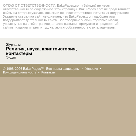
ОТКАЗ ОТ ОТВЕТСТВЕННОСТИ: BakuPages.com (Baku.ru) не несет
ответственности за содержимое этой страницы. BakuPages.com не представляет
сайты на которые указаны ссылки и не несет ответственности за их содержание.
Указание ссылки на сайт не означает, что BakuPages.com одобряет или
поддерживает деятельность сайта. Все товарные знаки и торговые марки,
упомянутые на этой странице, а также названия продуктов и предприятий,
сайтов, изданий и газет и т.д., являются собственностью их владельцев.
Журналы
Религия, наука, криптоистория,
контактеры
© ozor
© 1998-2026 Baku Pages™. Все права защищены •
Условия
•
Конфиденциальность
•
Контакты