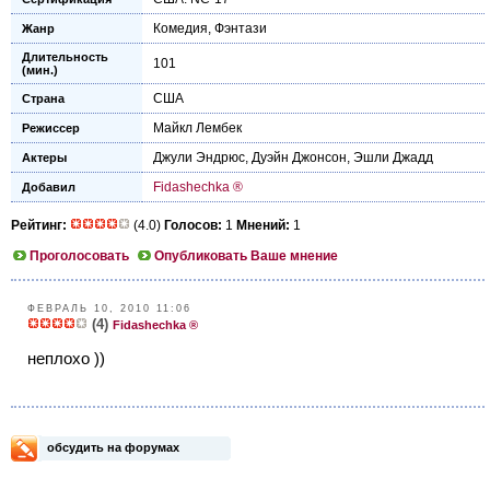
Комедия
,
Фэнтази
Жанр
Длительность
101
(мин.)
США
Страна
Майкл Лембек
Режиссер
Джули Эндрюс
,
Дуэйн Джонсон
,
Эшли Джадд
Актеры
Fidashechka ®
Добавил
Рейтинг:
(4.0)
Голосов:
1
Мнений:
1
Проголосовать
Опубликовать Ваше мнение
ФЕВРАЛЬ 10, 2010 11:06
(4)
Fidashechka ®
неплохо ))
обсудить на форумах