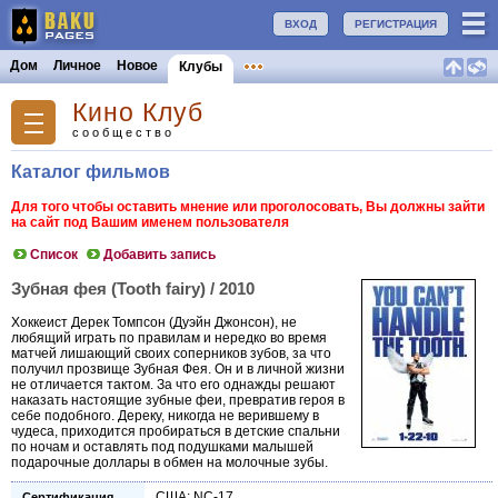
ВХОД
РЕГИСТРАЦИЯ
Дом
Личное
Новое
Клубы
Кино Клуб
сообщество
Каталог фильмов
Для того чтобы оставить мнение или проголосовать, Вы должны зайти
на сайт под Вашим именем пользователя
Список
Добавить запись
Зубная фея (Tooth fairy) / 2010
Хоккеист Дерек Томпсон (Дуэйн Джонсон), не
любящий играть по правилам и нередко во время
матчей лишающий своих соперников зубов, за что
получил прозвище Зубная Фея. Он и в личной жизни
не отличается тактом. За что его однажды решают
наказать настоящие зубные феи, превратив героя в
себе подобного. Дереку, никогда не верившему в
чудеса, приходится пробираться в детские спальни
по ночам и оставлять под подушками малышей
подарочные доллары в обмен на молочные зубы.
США: NC-17
Сертификация