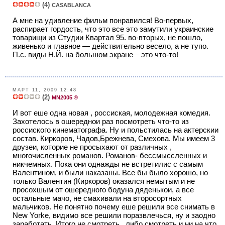
(4)
CASABLANCA
А мне на удивление фильм понравился! Во-первых,
распирает гордость, что это все это замутили украинские
товарищи из Студии Квартал 95. во-вторых, не пошло,
живенько и главное — действительно весело, а не тупо.
П.с. виды Н.Й. на большом экране – это что-то!
МАРТ 11, 2009 12:48
(2)
MN2005 ®
И вот еше одна новая , россиская, молодежная комедия.
Захотелось в ошереднои раз посмотреть что-то из
россиского кинематографа. Ну и польстилась на актерскии
состав. Киркоров, Чадов,Брежнева, Смехова. Мы имеем 3
друзеи, которие не просыхают от различных ,
многочисленных романов. Романов- бессмыссленных и
никчемных. Пока они однажды не встретилис с самым
Валентином, и были наказаны. Все бы было хорошо, но
только Валентин (Киркоров) оказался немытым и не
просохшым от ошередного бодуна дяденькои, а все
остальные мачо, не смахивали на второсортных
мальчиков. Не понятно почему еше решили все снимать в
New Yorke, видимо все решили поразвлечься, ну и заодно
заработать. Итого не смотреть , либо смотреть и ни на что