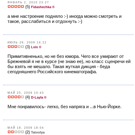
ЯНВАРЬ 2, 2010 23:27
(5)
Fidashechka ®
а мне настроение подняло :-) иногда можно смотреть и
такое, расслабиться и отдохнуть :-)
ИЮЛЬ 26, 2009 14:22
(3)
Lvin ®
Примитивненько, но не без юмора. Чего все умирают от
Брежневой я не в курсе (не знаю ее), но класс сценречи ей
бы взять не мешало. Такая жуткая дикция - беда
сегодняшнего Российского кинематографа.
МАЙ 25, 2009 10:43
(4)
D-Layla ®
Мне понравилось- легко, без напряга и ...в Нью-Йорке.
МАЙ 18, 2009 18:04
(2)
Tatoolya