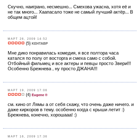
Скучно, наиграно, несмешно... Смехова ужасна, хотя её и
не так много... Хаапасало тоже не самый лучший актёр... В
общем ацтой!
МАРТ 26, 2009 14:52
(5)
KEHTABP
Мне дико понравилась комедия, я все полтора часа
катался по полу от восторга и смеха само с собой.
Отбойный фильмец и все актеры и певцы просто Звери!!!
Особенно Брежнева , ну просто ДЖАНА!!!
МАРТ 19, 2009 17:06
(4)
Eugene ®
см. кино от Лямы а от себя скажу, что очень даже ничего. и
даже киркоров в тему. особенно когда с крыши летит :)
Брежнева, конечно, хорошааа! :)
МАРТ 16, 2009 17:36