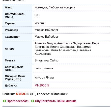
Комедия
,
Любовная история
Жанр
Длительность
88
(мин.)
Россия
Страна
Марюс Вайсберг
Режиссер
Марюс Вайсберг
Сценарист
Алексей Чадов
,
Анастасия Задорожная
,
Вера
Брежнева
,
Вилле Хаапасало
,
Владимир
Актеры
Зеленский
,
Лиза Арзамасова
,
Светлана
Ходченкова
Владимир Сайко
Музыка
Сайт фильма
сайт фильма
(URL)
Обзор от Baku
кино от Лямы
Pages (URL)
MN2005 ®
Добавил
Рейтинг:
(3.6)
Голосов:
8
Мнений:
8
Проголосовать
Опубликовать Ваше мнение