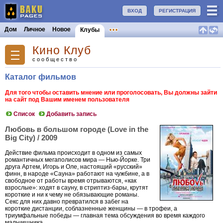
ВХОД
РЕГИСТРАЦИЯ
Дом
Личное
Новое
Клубы
Кино Клуб
сообщество
Каталог фильмов
Для того чтобы оставить мнение или проголосовать, Вы должны зайти
на сайт под Вашим именем пользователя
Список
Добавить запись
Любовь в большом городе (Love in the
Big City) / 2009
Действие фильма происходит в одном из самых
романтичных мегаполисов мира — Нью-Йорке. Три
друга Артем, Игорь и Оле, настоящий «русский»
финн, в народе «Сауна» работают на чужбине, а в
свободное от работы время отрываются, «как
взрослые»: ходят в сауну, в стриптиз-бары, крутят
короткие и ни к чему не обязывающие романы.
Секс для них давно превратился в забег на
короткие дистанции, соблазненные женщины — в трофеи, а
триумфальные победы — главная тема обсуждения во время каждого
мальчишника…