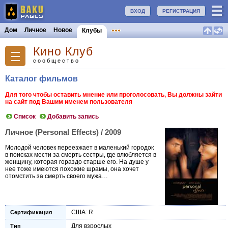
ВХОД
РЕГИСТРАЦИЯ
Дом
Личное
Новое
Клубы
Кино Клуб
сообщество
Каталог фильмов
Для того чтобы оставить мнение или проголосовать, Вы должны зайти
на сайт под Вашим именем пользователя
Список
Добавить запись
Личное (Personal Effects) / 2009
Молодой человек переезжает в маленький городок
в поисках мести за смерть сестры, где влюбляется в
женщину, которая гораздо старше его. На душе у
нее тоже имеются похожие шрамы, она хочет
отомстить за смерть своего мужа…
США: R
Сертификация
Для взрослых
Тип