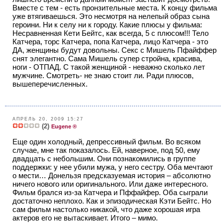
Вместе с тем - есть пронзительные места. К концу фильма
уже втягиваешься. Это несмотря на нелепый образ сына
героини. Ни к селу ни к городу. Какие плюсы у фильма:
Несравненная Кети Бейтс, как всегда, 5 с плюсом!!! Тело
Катчера, торс Катчера, попа Катчера, лицо Катчера - это
ДА, женщины будут довольны. Секс с Мишель Пфайффер
снят элегантно. Сама Мишель супер стройна, красива,
ноги - ОТПАД. С такой женщиной - неважно сколько лет
мужчине. Смотреть- не знаю стоит ли. Ради плюсов,
вышеперечисленных.
АПРЕЛЬ 20, 2009 15:27
(2)
Eugene ®
Еще один холодный, депрессивный фильм. Во всяком
случае, мне так показалось. Ей, наверное, под 50, ему
двадцать с небольшим. Они познакомились в группе
поддержки: у нее убили мужа, у него сестру. Оба мечтают
о мести… Донельзя предсказуемая история – абсолютно
ничего нового или оригинального. Или даже интересного.
Фильм брался из-за Катчера и Пффайфер. Оба сыграли
достаточно неплохо. Как и эпизодическая Кэти Бейтс. Но
сам фильм настолько никакой, что даже хорошая игра
актеров его не вытаскивает. Итого – мимо.