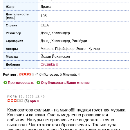
Драма
Жанр
Длительность
105
(мин.)
США
Страна
Дэвид Холландер
Режиссер
Дэвид Холландер
,
Рик Муди
Сценарист
Мишель Пфайффер
,
Эштон Кутчер
Актеры
Йохан Йоханссон
Музыка
Qruzinka ®
Добавил
Рейтинг:
(4.0)
Голосов:
5
Мнений:
4
Проголосовать
Опубликовать Ваше мнение
ИЮЛЬ 12, 2009 12:40
(3)
npb ®
Композитора фильма - на мыло!!!! нудная грустная музыка.
Канючит и канючит. Очень медленно развиваются
события. Натуры нетерпеливые не выдержат - точно
выключат. Часто хочется образно зевать. Только куча
лишнего времени в данный момент заставит досмотреть.