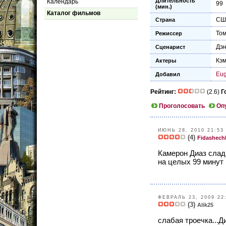
Длительность
Календарь
99
(мин.)
Каталог фильмов
СШ
Страна
Том
Режиссер
Дэн
Сценарист
Кэм
Актеры
Eu
Добавил
Рейтинг:
(2.6)
Г
Проголосовать
Оп
ИЮНЬ 28, 2010 21:53
(4)
Fidashech
Камерон Диаз сладк
на целых 99 минут :
ФЕВРАЛЬ 23, 2009 22
(3)
Alik25
слабая троечка...Д