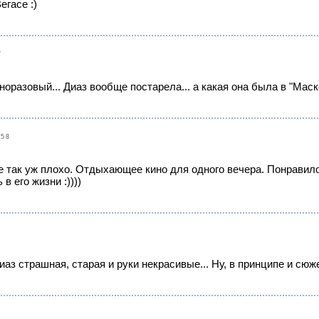
егасе :)
7
норазовый... Диаз вообще постарела... а какая она была в "Маск
:58
не так уж плохо. Отдыхающее кино для одного вечера. Понравило
в его жизни :))))
иаз страшная, старая и руки некрасивые... Ну, в принципе и сюже