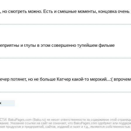
, но смотреть можно. Есть и смешные моменты, концовка очень
неприятны и глупы в этом совершенно тупейшем фильме
вечер потянет, но не больше Катчер какой-то мерзкий...:( впроче
х
BakuPages.com (Baku.ru) не несет ответственности за содержимое этой страницы. 
жание. Указание ссылки на сайт не означает, что BakuPages.com одобряет или поддер
ния продуктов и предприятий, сайтов, изданий и газет и т.д., являются собственностью