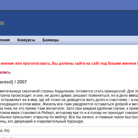
26
ления
Конкурсы
Бакинцы
ь мнение или проголосовать, Вы должны зайти на сайт под Вашим именем
запись
nted) / 2007
ительница сказочной страны Андалазии, готовится стать принцессой. Для эт
стреча происходит, и они, не долго думая, решают пожениться, но в дело вме
отправляет ее в мир, где ей точно не доведется жить долго и счастливо – в н
сходящего в этом мире, Жизель все-таки умудряется оставаться доброй и мечт
 гнев, ее это прямо-таки восхитило. Зато при каждом удобном случае, к прим
током мире становится Роберт, которому как-то и в голову не приходит говор
обычно присылает открытку по мейлу). Все бы ничего, и главные герои быстро
нц, его дворецкий и очаровательный бурундук.
А: PG