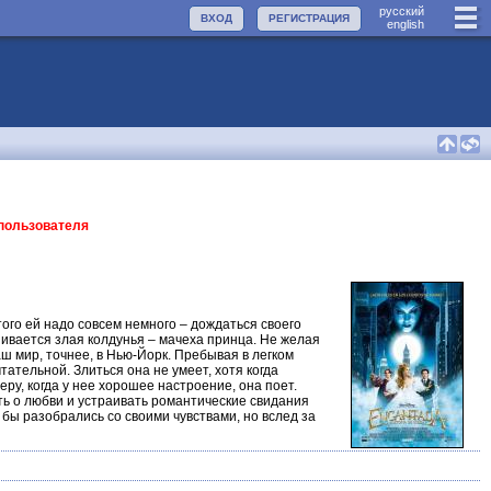
руccкий
ВХОД
РЕГИСТРАЦИЯ
english
 пользователя
ого ей надо совсем немного – дождаться своего
шивается злая колдунья – мачеха принца. Не желая
аш мир, точнее, в Нью-Йорк. Пребывая в легком
ательной. Злиться она не умеет, хотя когда
еру, когда у нее хорошее настроение, она поет.
ить о любви и устраивать романтические свидания
 бы разобрались со своими чувствами, но вслед за