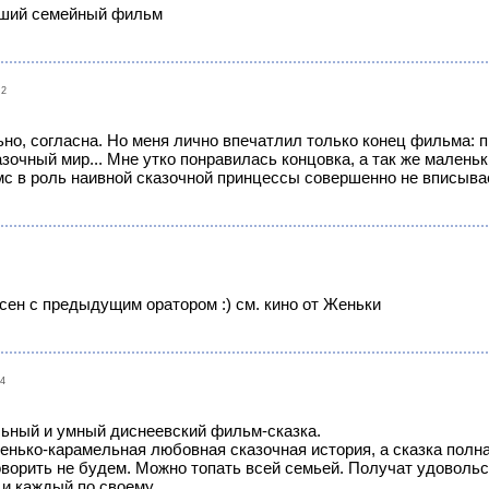
оший семейный фильм
02
но, согласна. Но меня лично впечатлил только конец фильма: при
зочный мир... Мне утко понравилась концовка, а так же маленьк
с в роль наивной сказочной принцессы совершенно не вписывает
сен с предыдущим оратором :) см. кино от Женьки
14
ьный и умный диснеевский фильм-сказка.
енько-карамельная любовная сказочная история, а сказка полна
ворить не будем. Можно топать всей семьей. Получат удовольст
и каждый по своему.