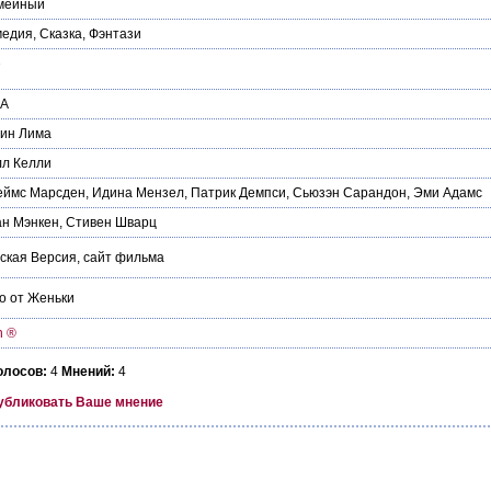
мейный
медия
,
Сказка
,
Фэнтази
7
А
вин Лима
лл Келли
еймс Марсден
,
Идина Мензел
,
Патрик Демпси
,
Сьюзэн Сарандон
,
Эми Адамс
ан Мэнкен
,
Стивен Шварц
ская Версия
,
сайт фильма
о от Женьки
n ®
олосов:
4
Мнений:
4
убликовать Ваше мнение