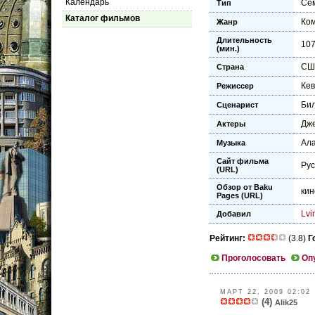
Календарь
Се
Тип
Каталог фильмов
Ко
Жанр
Длительность
10
(мин.)
СШ
Страна
Ке
Режиссер
Би
Сценарист
Дж
Актеры
Ал
Музыка
Сайт фильма
Рус
(URL)
Обзор от Baku
кин
Pages (URL)
Lvi
Добавил
Рейтинг:
(3.8)
Г
Проголосовать
Оп
МАРТ 22, 2009 02:02
(4)
Alik25