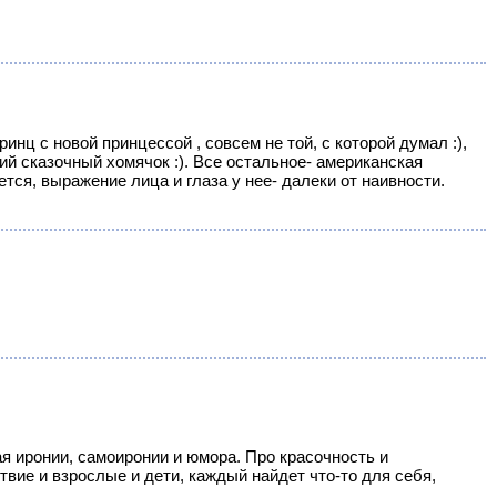
нц с новой принцессой , совсем не той, с которой думал :),
ий сказочный хомячок :). Все остальное- американская
ся, выражение лица и глаза у нее- далеки от наивности.
я иронии, самоиронии и юмора. Про красочность и
вие и взрослые и дети, каждый найдет что-то для себя,