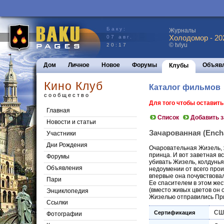
Баку:
Журналы
Холодомор - 20
07 авг.
© tvlyu
20:17
Дом
Личное
Новое
Форумы
Объяв
Клубы
Кино Клуб
Каталог фильмов
сообщество
Для того чтобы оставит
Главная
Список
Добавить 
Новости и статьи
Зачарованная (Encha
Участники
Дни Рождения
Очаровательная Жизель, ж
принца. И вот заветная в
Форумы
убивать Жизель, колдунья 
Объявления
недоумении от всего прои
впервые она почувствовала
Пари
Ее спасителем в этом жес
(вместо живых цветов он 
Энциклопедия
Жизелью отправились При
Cсылки
СШ
Сертификация
Фотографии