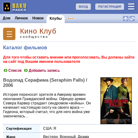
ВХОД
РЕГИСТРАЦИЯ
Дом
Личное
Новое
Клубы
Кино Клуб
сообщество
Каталог фильмов
Для того чтобы оставить мнение или проголосовать, Вы должны зайти
на сайт под Вашим именем пользователя
Список
Добавить запись
Водопад Серафима (Seraphim Falls) /
2006
История переносит зрителя в Америку времен
окончания Гражданской войны. Офицер армии
Севера Карвер страдает синдромом «войны». Он
начинает настоящую охоту на своего врага —
Гидеона, который считал, что для него война уже
закончилась…
США: R
Сертификация
Вестерн
,
Военный
,
Драма
Жанр