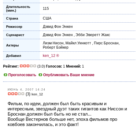
Длительность
115
(мин.)
США
Страна
Дэвид Фон Энкен
Режиссер
Дэвид Фон Энкен
,
Эбби Эверетт Жакс
Сценарист
Лиэм Нисон
,
Майкл Уинкотт
,
Пирс Броснан
,
Актеры
Роберт Бэйкер
ken_12 ®
Добавил
Рейтинг:
(3.0)
Голосов:
1
Мнений:
1
Проголосовать
Опубликовать Ваше мнение
ИЮНЬ 4, 2007 14:24
(3)
ken_12
Фильм, по идеи, должен был быть красивым и
интересным, звездный дуэт таких гигантов как Ниссон и
Броснан должен был быть но не стал...
Вообще Вестернов больше нет, эпоха фильмов про
ковбоев закончилась, и это факт!