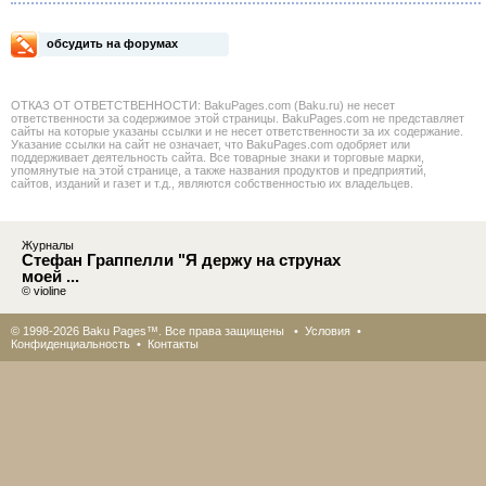
обсудить на форумах
ОТКАЗ ОТ ОТВЕТСТВЕННОСТИ: BakuPages.com (Baku.ru) не несет
ответственности за содержимое этой страницы. BakuPages.com не представляет
сайты на которые указаны ссылки и не несет ответственности за их содержание.
Указание ссылки на сайт не означает, что BakuPages.com одобряет или
поддерживает деятельность сайта. Все товарные знаки и торговые марки,
упомянутые на этой странице, а также названия продуктов и предприятий,
сайтов, изданий и газет и т.д., являются собственностью их владельцев.
Журналы
Стефан Граппелли "Я держу на струнах
моей ...
© violine
© 1998-2026 Baku Pages™. Все права защищены •
Условия
•
Конфиденциальность
•
Контакты