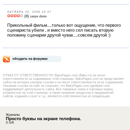
ОКТЯБРЬ 20, 2006 10:37
(4)
carpe diem
Прикольный фильм....только вот ощущение, что первого
сценариста убили , и вместо него сел писать вторую
половину сценария другой чувак....совсем другой :)
обсудить на форумах
ОТКАЗ ОТ ОТВЕТСТВЕННОСТИ: BakuPages.com (Baku.ru) не несет
ответственности за содержимое этой страницы. BakuPages.com не представляет
сайты на которые указаны ссылки и не несет ответственности за их содержание.
Указание ссылки на сайт не означает, что BakuPages.com одобряет или
поддерживает деятельность сайта. Все товарные знаки и торговые марки,
упомянутые на этой странице, а также названия продуктов и предприятий,
сайтов, изданий и газет и т.д., являются собственностью их владельцев.
Журналы
Просто буквы на экране телефона.
© GR