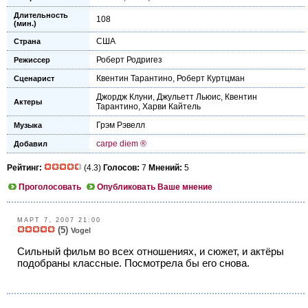
Длительность
108
(мин.)
США
Страна
Роберт Родригез
Режиссер
Квентин Тарантино
,
Роберт Куртцман
Сценарист
Джордж Клуни
,
Джульетт Льюис
,
Квентин
Актеры
Тарантино
,
Харви Кайтель
Грэм Рэвелл
Музыка
carpe diem ®
Добавил
Рейтинг:
(4.3)
Голосов:
7
Мнений:
5
Проголосовать
Опубликовать Ваше мнение
МАРТ 7, 2007 21:00
(5)
Vogel
Сильный фильм во всех отношениях, и сюжет, и актёры
подобраны классные. Посмотрела бы его снова.