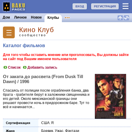
ВХОД
РЕГИСТРАЦИЯ
Дом
Личное
Новое
Клубы
Кино Клуб
сообщество
Каталог фильмов
Для того чтобы оставить мнение или проголосовать, Вы должны зайти
на сайт под Вашим именем пользователя
Список
Добавить запись
От заката до рассвета (From Dusk Till
Dawn) / 1996
Спасаясь от полиции после ограбления банка, два
брата - грабителя берут в заложники священника и
его детей. Около мексиканской границы они
решают провести ночь в придорожном баре. Тут то
всё и начинается...
США: R
Сертификация
Боевик
,
Ужас
,
Фэнтази
Жанр