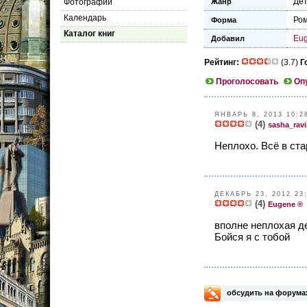
Дет
Фотографии
Жанр
Календарь
Ро
Форма
Каталог книг
Eu
Добавил
Рейтинг:
(3.7)
Г
Проголосовать
Оп
ЯНВАРЬ 8, 2013 10:2
(4)
sasha_ravi
Неплохо. Всё в ст
ДЕКАБРЬ 23, 2012 23
(4)
Eugene ®
вполне неплохая д
Бойся я с тобой
обсудить на форума