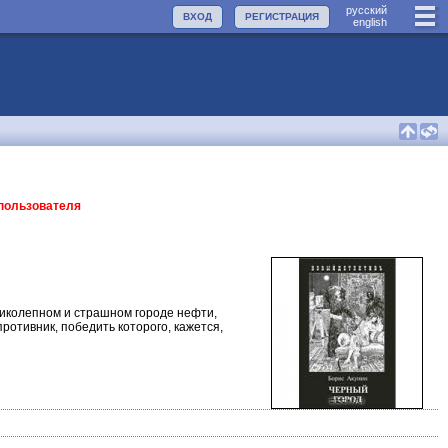
руccкий
ВХОД
РЕГИСТРАЦИЯ
english
 пользователя
ликолепном и страшном городе нефти,
ротивник, победить которого, кажется,