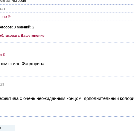
ектив
,
История
ман
gene ®
олосов:
3
Мнений:
2
убликовать Ваше мнение
8
n ®
аром стиле Фандорина.
:25
ефектива с очень неожиданным концом. дополнительный колорит 
х