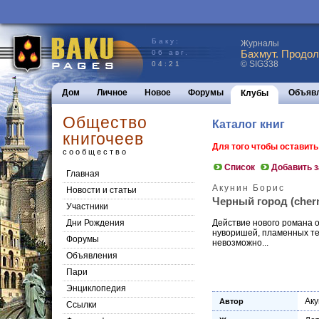
Баку:
Журналы
Бахмут. Продол
06 авг.
© SIG338
04:21
Дом
Личное
Новое
Форумы
Объяв
Клубы
Общество
Каталог книг
книгочеев
Для того чтобы оставит
сообщество
Список
Добавить 
Главная
Акунин Борис
Новости и статьи
Черный город (chern
Участники
Дни Рождения
Действие нового романа 
нуворишей, пламенных тер
Форумы
невозможно...
Объявления
Пари
Энциклопедия
Аку
Автор
Cсылки