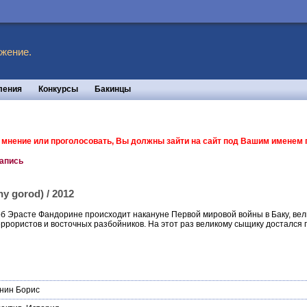
жение.
ления
Конкурсы
Бакинцы
ь мнение или проголосовать, Вы должны зайти на сайт под Вашим именем
запись
y gorod) / 2012
об Эрасте Фандорине происходит накануне Первой мировой войны в Баку, ве
рористов и восточных разбойников. На этот раз великому сыщику достался п
нин Борис