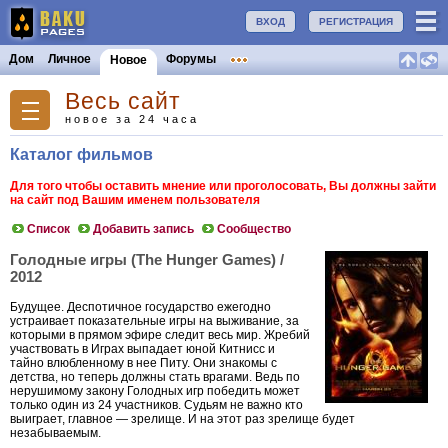
ВХОД
РЕГИСТРАЦИЯ
Дом
Личное
Форумы
Новое
Весь сайт
новое за 24 часа
Каталог фильмов
Для того чтобы оставить мнение или проголосовать, Вы должны зайти
на сайт под Вашим именем пользователя
Список
Добавить запись
Сообщество
Голодные игры (The Hunger Games) /
2012
Будущее. Деспотичное государство ежегодно
устраивает показательные игры на выживание, за
которыми в прямом эфире следит весь мир. Жребий
участвовать в Играх выпадает юной Китнисс и
тайно влюбленному в нее Питу. Они знакомы с
детства, но теперь должны стать врагами. Ведь по
нерушимому закону Голодных игр победить может
только один из 24 участников. Судьям не важно кто
выиграет, главное — зрелище. И на этот раз зрелище будет
незабываемым.