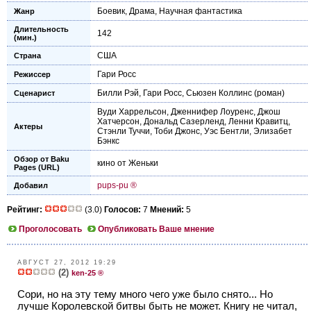
Боевик
,
Драма
,
Научная фантастика
Жанр
Длительность
142
(мин.)
США
Страна
Гари Росс
Режиссер
Билли Рэй
,
Гари Росс
,
Сьюзен Коллинс
(роман)
Сценарист
Вуди Харрельсон
,
Дженнифер Лоуренс
,
Джош
Хатчерсон
,
Дональд Сазерленд
,
Ленни Кравитц
,
Актеры
Стэнли Туччи
,
Тоби Джонс
,
Уэс Бентли
,
Элизабет
Бэнкс
Обзор от Baku
кино от Женьки
Pages (URL)
pups-pu ®
Добавил
Рейтинг:
(3.0)
Голосов:
7
Мнений:
5
Проголосовать
Опубликовать Ваше мнение
АВГУСТ 27, 2012 19:29
(2)
ken-25 ®
Сори, но на эту тему много чего уже было снято... Но
лучше Королевской битвы быть не может. Книгу не читал,