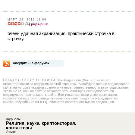
МАРТ 23, 2012 14:09
(4)
pups-pu ®
очень удачная экранизация, практически строчка в
строчку..
обсудить на форумах
ОТКАЗ ОТ ОТВЕТСТВЕННОСТИ: BakuPages.com (Baku.ru) не несет
ответственности за содержимое этой страницы. BakuPages.com не представляет
сайты на которые указаны ссылки и не несет ответственности за их содержание.
Указание ссылки на сайт не означает, что BakuPages.com одобряет или
поддерживает деятельность сайта. Все товарные знаки и торговые марки,
упомянутые на этой странице, а также названия продуктов и предприятий,
сайтов, изданий и газет и т.д., являются собственностью их владельцев.
Журналы
Религия, наука, криптоистория,
контактеры
© ozor