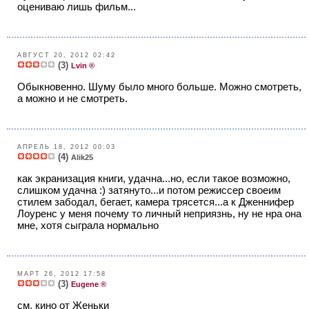
оцениваю лишь фильм...
АВГУСТ 20, 2012 02:42
(3)
Lvin ®
Обыкновенно. Шуму было много больше. Можно смотреть,
а можно и не смотреть.
АПРЕЛЬ 18, 2012 00:03
(4)
Alik25
как экранизация книги, удачна...но, если такое возможно,
слишком удачна :) затянуто...и потом режиссер своеим
стилем забодал, бегает, камера трясется...а к Дженнифер
Лоуренс у меня почему то личный неприязнь, ну не нра она
мне, хотя сыграла нормально
МАРТ 26, 2012 17:58
(3)
Eugene ®
см. кино от Женьки