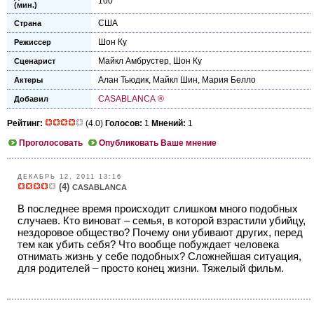
100
(мин.)
США
Страна
Шон Ку
Режиссер
Майкл Амбрустер
,
Шон Ку
Сценарист
Алан Тьюдик
,
Майкл Шин
,
Мария Белло
Актеры
CASABLANCA ®
Добавил
Рейтинг:
(4.0)
Голосов:
1
Мнений:
1
Проголосовать
Опубликовать Ваше мнение
ДЕКАБРЬ 12, 2011 13:16
(4)
CASABLANCA
В последнее время происходит слишком много подобных
случаев. Кто виноват – семья, в которой взрастили убийцу,
нездоровое общество? Почему они убивают других, перед
тем как убить себя? Что вообще побуждает человека
отнимать жизнь у себе подобных? Сложнейшая ситуация,
для родителей – просто конец жизни. Тяжелый фильм.