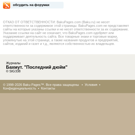
обсудить на форумах
ОТКАЗ ОТ ОТВЕТСТВЕННОСТИ: BakuPages.com (Baku.ru) не несет
ответственности за содержимое этой страницы. BakuPages.com не представляет
сайты на которые указаны ссылки и не несет ответственности за их содержание.
Указание ссылки на сайт не означает, что BakuPages.com одобряет или
поддерживает деятельность сайта. Все товарные знаки и торговые марки,
упомянутые на этой странице, а также названия продуктов и предприятий,
сайтов, изданий и газет и т.д., являются собственностью их владельцев.
Журналы
Бахмут. "Последний дюйм"
© SIG338
© 1998-2026 Baku Pages™. Все права защищены •
Условия
•
Конфиденциальность
•
Контакты