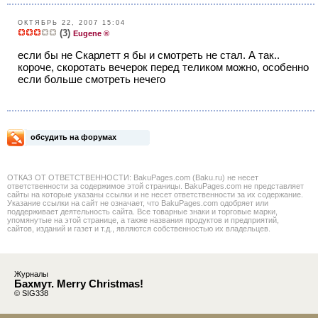
ОКТЯБРЬ 22, 2007 15:04
(3)
Eugene ®
если бы не Скарлетт я бы и смотреть не стал. А так..
короче, скоротать вечерок перед теликом можно, особенно
если больше смотреть нечего
обсудить на форумах
ОТКАЗ ОТ ОТВЕТСТВЕННОСТИ: BakuPages.com (Baku.ru) не несет
ответственности за содержимое этой страницы. BakuPages.com не представляет
сайты на которые указаны ссылки и не несет ответственности за их содержание.
Указание ссылки на сайт не означает, что BakuPages.com одобряет или
поддерживает деятельность сайта. Все товарные знаки и торговые марки,
упомянутые на этой странице, а также названия продуктов и предприятий,
сайтов, изданий и газет и т.д., являются собственностью их владельцев.
Журналы
Бахмут. Merry Christmas!
© SIG338