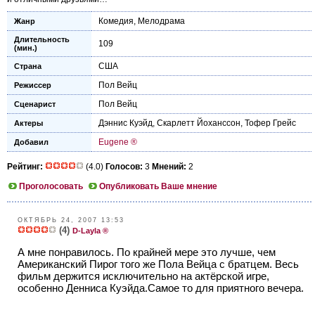
Комедия
,
Мелодрама
Жанр
Длительность
109
(мин.)
США
Страна
Пол Вейц
Режиссер
Пол Вейц
Сценарист
Дэннис Куэйд
,
Скарлетт Йоханссон
,
Тофер Грейс
Актеры
Eugene ®
Добавил
Рейтинг:
(4.0)
Голосов:
3
Мнений:
2
Проголосовать
Опубликовать Ваше мнение
ОКТЯБРЬ 24, 2007 13:53
(4)
D-Layla ®
А мне понравилось. По крайней мере это лучше, чем
Американский Пирог того же Пола Вейца с братцем. Весь
фильм держится исключительно на актёрской игре,
особенно Денниса Куэйда.Самое то для приятного вечера.