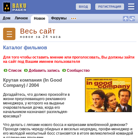
ВХОД
РЕГИСТРАЦИЯ
Дом
Личное
Форумы
Новое
Весь сайт
новое за 24 часа
Каталог фильмов
Для того чтобы оставить мнение или проголосовать, Вы должны зайти
на сайт под Вашим именем пользователя
Список
Добавить запись
Сообщество
Крутая компания (In Good
Company) / 2004
Догадайтесь, что должно произойти в
жизни преуспевающего рекламного
менеджера, у которого на выданье
очаровательная дочка, когда его
начальником назначают разгильдяя-
красавца?
Что делать с ляпами нового босса и капризами влюбленной девчонки?
Проходя сквозь череду обидных и веселых неурядиц, профи-менеджер и
его молодой неопытный босс становятся в итоге великолепной командой
и отличными друзьями…