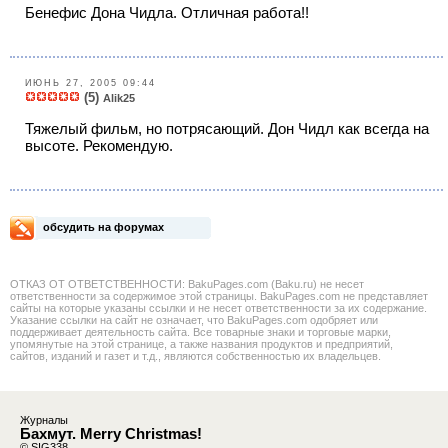
Бенефис Дона Чидла. Отличная работа!!
ИЮНЬ 27, 2005 09:44
(5)
Alik25
Тяжелый фильм, но потрясающий. Дон Чидл как всегда на
высоте. Рекомендую.
обсудить на форумах
ОТКАЗ ОТ ОТВЕТСТВЕННОСТИ: BakuPages.com (Baku.ru) не несет
ответственности за содержимое этой страницы. BakuPages.com не представляет
сайты на которые указаны ссылки и не несет ответственности за их содержание.
Указание ссылки на сайт не означает, что BakuPages.com одобряет или
поддерживает деятельность сайта. Все товарные знаки и торговые марки,
упомянутые на этой странице, а также названия продуктов и предприятий,
сайтов, изданий и газет и т.д., являются собственностью их владельцев.
Журналы
Бахмут. Merry Christmas!
© SIG338