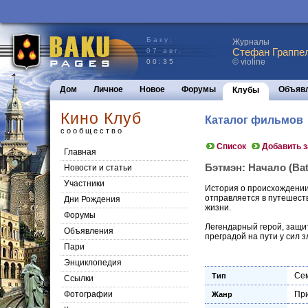
Баку:
Журналы
Стефан Граппел
07 авг.
© violine
00:35
Дом
Личное
Новое
Форумы
Объяв
Клубы
Кино Клуб
Каталог фильмов
сообщество
Список
Добавить 
Главная
Бэтмэн: Начало (Bat
Новости и статьи
Участники
История о происхождении 
отправляется в путешеств
Дни Рождения
жизни.
Форумы
Легендарный герой, защит
Объявления
преградой на пути у сил 
Пари
Энциклопедия
Се
Тип
Cсылки
Фотографии
Пр
Жанр