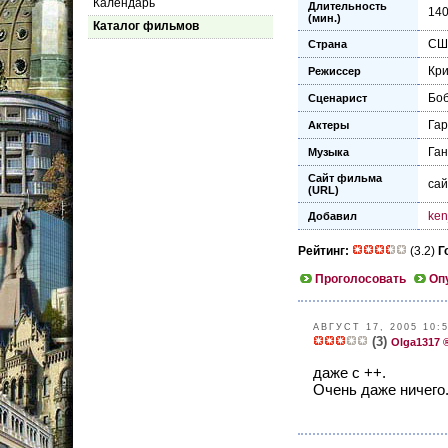
Календарь
Длительность
14
(мин.)
Каталог фильмов
СШ
Страна
Кр
Режиссер
Боб
Сценарист
Га
Актеры
Ган
Музыка
Сайт фильма
са
(URL)
ken
Добавил
Рейтинг:
(3.2)
Г
Проголосовать
Оп
АВГУСТ 17, 2005 10:
(3)
Olga1317 
даже с ++.
Очень даже ничего.