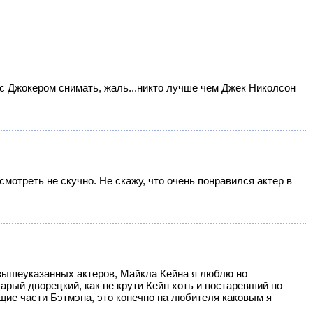
 Джокером снимать, жаль...никто лучше чем Джек Николсон
 смотреть не скучно. Не скажу, что очень понравился актер в
у вышеуказанных актеров, Майкла Кейна я люблю но
ый дворецкий, как не крути Кейн хоть и постаревший но
щие части Бэтмэна, это конечно на любителя каковым я