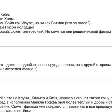
2
Кейн.
ти Холмс.
н Бэйл как Wayne, но ни как Бэтман (что за голос?).
ам Нисон молодцы!
ший, сюжет интересный. Но кажется они решили новый фильм с
зать даже - с одной стороны ерунда полная, но с другой стороны
и смотрелся лучше. :)
йл это не Клуни , Килмер и Китн, шарма у него нет такого как 
д в исполнении Майкла Гоффа был более теплый и добрый стар
бовник. Сюжет фильма мне понравился, также как в все предыду
я ставлю пятёрку.