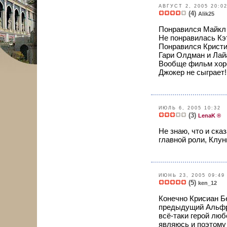
АВГУСТ 2, 2005 20:0
(4)
Alik25
Понравился Майкл 
Не понравилась Кэ
Понравился Кристиа
Гари Олдман и Лай
Вообще фильм хоро
Джокер не сыграет!
ИЮЛЬ 6, 2005 10:32
(3)
LenaK ®
Не знаю, что и ска
главной роли, Клун
ИЮНЬ 23, 2005 09:49
(5)
ken_12
Конечно Крисиан Бе
предыдущий Альфре
всё-таки герой лю
являюсь и поэтому 