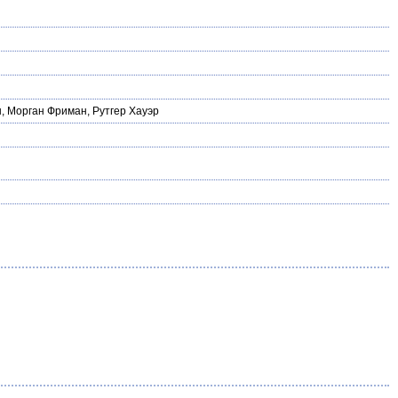
н
,
Морган Фриман
,
Рутгер Хауэр