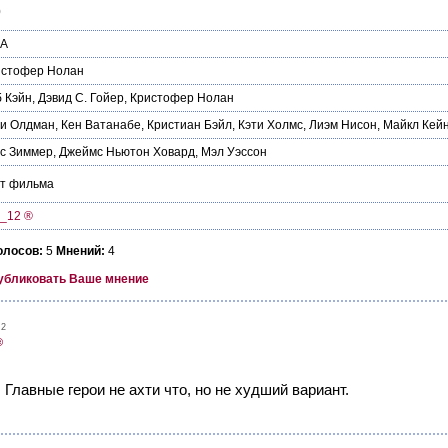
0
А
истофер Нолан
 Кэйн
,
Дэвид С. Гойер
,
Кристофер Нолан
ри Олдман
,
Кен Ватанабе
,
Кристиан Бэйл
,
Кэти Холмс
,
Лиэм Нисон
,
Майкл Кей
с Зиммер
,
Джеймс Ньютон Ховард
,
Мэл Уэссон
йт фильма
_12 ®
олосов:
5
Мнений:
4
убликовать Ваше мнение
52
®
 Главные герои не ахти что, но не худший вариант.