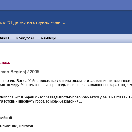
ли "Я держу на струнах моей ...
ления
Конкурсы
Бакинцы
запись
man Begins) / 2005
легенды Брюса Уэйна, юного наследника огромного состояния, потерявшего 
ие по миру. Многочисленные преграды и лишения закаляют его характер, а 
ник слабых и борец с несправедливостью преображается у тебя на глазах. В
зла готовых ввергнуть город во мрак беззакония…
мейный
иключение
,
Фэнтази