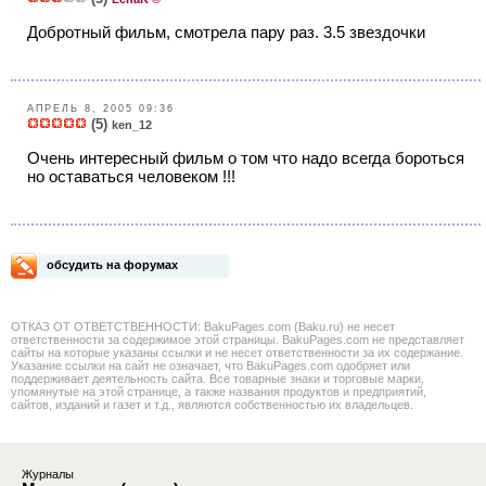
Добротный фильм, смотрела пару раз. 3.5 звездочки
АПРЕЛЬ 8, 2005 09:36
(5)
ken_12
Очень интересный фильм о том что надо всегда бороться
но оставаться человеком !!!
обсудить на форумах
ОТКАЗ ОТ ОТВЕТСТВЕННОСТИ: BakuPages.com (Baku.ru) не несет
ответственности за содержимое этой страницы. BakuPages.com не представляет
сайты на которые указаны ссылки и не несет ответственности за их содержание.
Указание ссылки на сайт не означает, что BakuPages.com одобряет или
поддерживает деятельность сайта. Все товарные знаки и торговые марки,
упомянутые на этой странице, а также названия продуктов и предприятий,
сайтов, изданий и газет и т.д., являются собственностью их владельцев.
Журналы