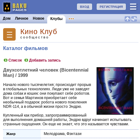
ВХОД
РЕГИСТРАЦИЯ
Дом
Личное
Новое
Клубы
Кино Клуб
сообщество
Каталог фильмов
Список
Добавить запись
Двухсотлетний человек (Bicentennial
Man) / 1999
Начало нового тысячелетия; происходит прорыв
в глобальных технологиях. Люди уже не заводят
дома собак и кошек: они покупают себе роботов.
Вот и семья Мартинов приобретает себе
необычный подарок: робота нового поколения
NDR-114, а в обычной жизни просто Эндрю.
Купленный как прибор, запрограммированный
для выполнения домашней работы, Эндрю вдруг начинает испытывать
странные ощущения. Он еще не знает, что это называется чувствами.
Мелодрама
,
Фэнтази
Жанр