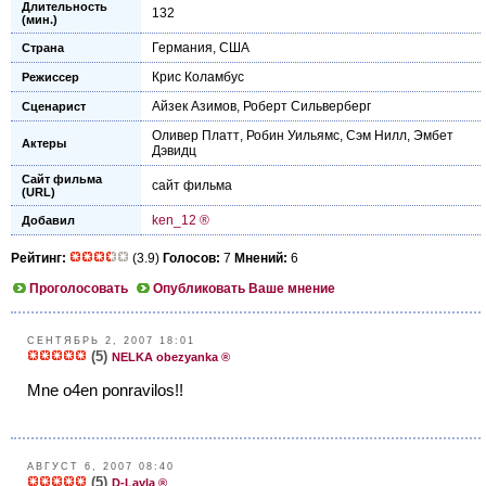
Длительность
132
(мин.)
Германия
,
США
Страна
Крис Коламбус
Режиссер
Айзек Азимов
,
Роберт Сильверберг
Сценарист
Оливер Платт
,
Робин Уильямс
,
Сэм Нилл
,
Эмбет
Актеры
Дэвидц
Сайт фильма
сайт фильма
(URL)
ken_12 ®
Добавил
Рейтинг:
(3.9)
Голосов:
7
Мнений:
6
Проголосовать
Опубликовать Ваше мнение
СЕНТЯБРЬ 2, 2007 18:01
(5)
NELKA obezyanka ®
Mne o4en ponravilos!!
АВГУСТ 6, 2007 08:40
(5)
D-Layla ®