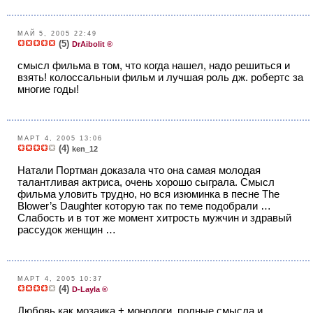
МАЙ 5, 2005 22:49
(5)
DrAibolit ®
смысл фильма в том, что когда нашел, надо решиться и
взять! колоссальныи фильм и лучшая роль дж. робертс за
многие годы!
МАРТ 4, 2005 13:06
(4)
ken_12
Натали Портман доказала что она самая молодая
талантливая актриса, очень хорошо сыграла. Смысл
фильма уловить трудно, но вся изюминка в песне The
Blower’s Daughter которую так по теме подобрали …
Слабость и в тот же момент хитрость мужчин и здравый
рассудок женщин …
МАРТ 4, 2005 10:37
(4)
D-Layla ®
Любовь как мозаика + монологи, полные смысла и