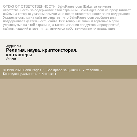
ОТКАЗ ОТ ОТВЕТСТВЕННОСТИ: BakuPages.com (Baku.ru) не несет
ответственности за содержимое этой страницы. BakuPages.com не представляет
сайты на которые указаны ссылки и не несет ответственности за их содержание.
Указание ссылки на сайт не означает, что BakuPages.com одобряет или
поддерживает деятельность сайта. Все товарные знаки и торговые марки,
упомянутые на этой странице, а также названия продуктов и предприятий,
сайтов, изданий и газет и т.д., являются собственностью их владельцев.
Журналы
Религия, наука, криптоистория,
контактеры
© ozor
© 1998-2026 Baku Pages™. Все права защищены •
Условия
•
Конфиденциальность
•
Контакты