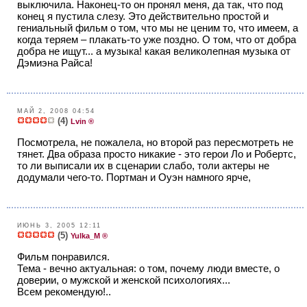
выключила. Наконец-то он пронял меня, да так, что под
конец я пустила слезу. Это действительно простой и
гениальный фильм о том, что мы не ценим то, что имеем, а
когда теряем – плакать-то уже поздно. О том, что от добра
добра не ищут... а музыка! какая великолепная музыка от
Дэмиэна Райса!
МАЙ 2, 2008 04:54
(4)
Lvin ®
Посмотрела, не пожалела, но второй раз пересмотреть не
тянет. Два образа просто никакие - это герои Ло и Робертс,
то ли выписали их в сценарии слабо, толи актеры не
додумали чего-то. Портман и Оуэн намного ярче,
ИЮНЬ 3, 2005 12:11
(5)
Yulka_M ®
Фильм понравился.
Тема - вечно актуальная: о том, почему люди вместе, о
доверии, о мужской и женской психологиях...
Всем рекомендую!..