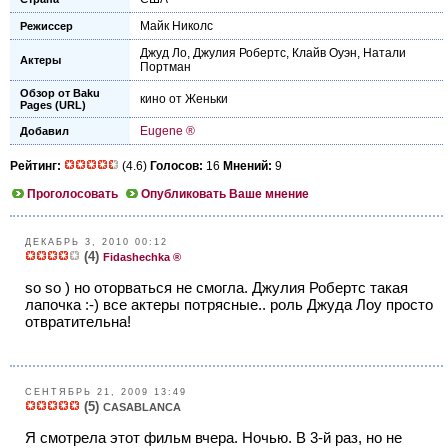
Майк Николс
Режиссер
Джуд Ло
,
Джулия Робертс
,
Клайв Оуэн
,
Натали
Актеры
Портман
Обзор от Baku
кино от Женьки
Pages (URL)
Eugene ®
Добавил
Рейтинг:
(4.6)
Голосов:
16
Мнений:
9
Проголосовать
Опубликовать Ваше мнение
ДЕКАБРЬ 3, 2010 00:12
(4)
Fidashechka ®
so so ) но оторваться не смогла. Джулия Робертс такая
лапочка :-) все актеры потрясные.. роль Джуда Лоу просто
отвратительна!
СЕНТЯБРЬ 21, 2009 13:49
(5)
CASABLANCA
Я смотрела этот фильм вчера. Ночью. В 3-й раз, но не