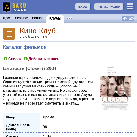
ВХОД
РЕГИСТРАЦИЯ
Дом
Личное
Новое
Клубы
Кино Клуб
сообщество
Каталог фильмов
Список
Добавить запись
Близость (Closer) / 2004
Главные герои фильма – две супружеские пары.
Один из мужей заводит роман с женой другого, тем
самым запуская маховик судьбы, способный
разрушить всю прежнюю жизнь. Но страх перед
утратой всего и вся не останавливает героя Джуда
Лоу – он верит в любовь с первого взгляда, а раз так
– никогда не перестает смотреть и искать...
Драма
Жанр
Длительность
98
(мин.)
США
Страна