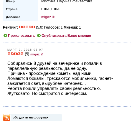
Мистика
,
Научная фантастика
Жанр
США
,
США
Страна
migaz ®
Добавил
Рейтинг:
(5.0)
Голосов:
1
Мнений:
1
Проголосовать
Опубликовать Ваше мнение
МАРТ 9, 2018 05:07
(5)
migaz ®
Собирались 8 друзей на вечеринке и попали в
параллельную реальность, да не одну.
Причина - прохождение кометы над ними.
Ломаются бокалы, трескаются мобильники, гаснет-
зажигается свет, вырублен интернет....
Ребята пошли управлять своей реальностью.
Жутковато. Но смотрится с интересом.
обсудить на форумах