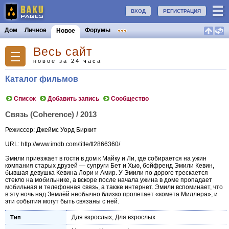
ВХОД
РЕГИСТРАЦИЯ
Дом
Личное
Форумы
Новое
Весь сайт
новое за 24 часа
Каталог фильмов
Список
Добавить запись
Сообщество
Связь (Coherence) / 2013
Режиссер: Джеймс Уорд Биркит
URL: http://www.imdb.com/title/tt2866360/
Эмили приезжает в гости в дом к Майку и Ли, где собирается на ужин
компания старых друзей — супруги Бет и Хью, бойфренд Эмили Кевин,
бывшая девушка Кевина Лори и Амир. У Эмили по дороге трескается
стекло на мобильнике, а вскоре после начала ужина в доме пропадает
мобильная и телефонная связь, а также интернет. Эмили вспоминает, что
в эту ночь над Землёй необычно близко пролетает «комета Миллера», и
эти события могут быть связаны с ней.
Для взрослых
,
Для взрослых
Тип