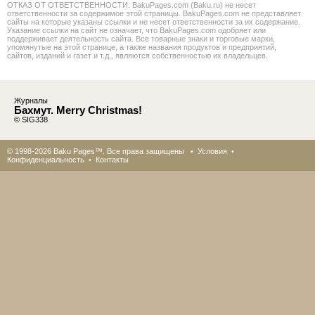
ОТКАЗ ОТ ОТВЕТСТВЕННОСТИ: BakuPages.com (Baku.ru) не несет
ответственности за содержимое этой страницы. BakuPages.com не представляет
сайты на которые указаны ссылки и не несет ответственности за их содержание.
Указание ссылки на сайт не означает, что BakuPages.com одобряет или
поддерживает деятельность сайта. Все товарные знаки и торговые марки,
упомянутые на этой странице, а также названия продуктов и предприятий,
сайтов, изданий и газет и т.д., являются собственностью их владельцев.
Журналы
Бахмут. Merry Christmas!
© SIG338
© 1998-2026 Baku Pages™. Все права защищены •
Условия
•
Конфиденциальность
•
Контакты