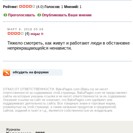
Рейтинг:
(4.0)
Голосов:
1
Мнений:
1
Проголосовать
Опубликовать Ваше мнение
МАРТ 9, 2018 05:09
(4)
migaz ®
Тяжело смотреть, как живут и работают люди в обстановке
непрекращающейся ненависти.
обсудить на форумах
ОТКАЗ ОТ ОТВЕТСТВЕННОСТИ: BakuPages.com (Baku.ru) не несет
ответственности за содержимое этой страницы. BakuPages.com не представляет
сайты на которые указаны ссылки и не несет ответственности за их содержание.
Указание ссылки на сайт не означает, что BakuPages.com одобряет или
поддерживает деятельность сайта. Все товарные знаки и торговые марки,
упомянутые на этой странице, а также названия продуктов и предприятий,
сайтов, изданий и газет и т.д., являются собственностью их владельцев.
Журналы