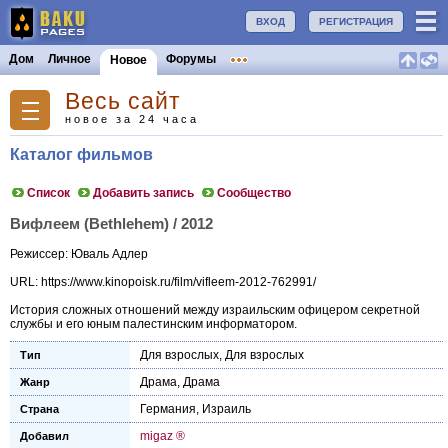
ВХОД
РЕГИСТРАЦИЯ
Дом
Личное
Форумы
Новое
Весь сайт
новое за 24 часа
Каталог фильмов
Список
Добавить запись
Сообщество
Вифлеем (Bethlehem) / 2012
Режиссер: Юваль Адлер
URL: https://www.kinopoisk.ru/film/vifleem-2012-762991/
История сложных отношений между израильским офицером секретной
службы и его юным палестинским информатором.
Для взрослых
,
Для взрослых
Тип
Драма
,
Драма
Жанр
Германия
,
Израиль
Страна
migaz ®
Добавил