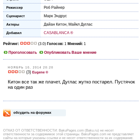
Роб Райнер
Режиссер
Марк Эндрус
Сценарист
Дайан Китон
,
Майкл Дуглас
Актеры
CASABLANCA ®
Добавил
Рейтинг:
(3.0)
Голосов:
1
Мнений:
1
Проголосовать
Опубликовать Ваше мнение
НОЯБРЬ 10, 2014 20:20
(3)
Eugene ®
Китон все так же плачет, Дуглас жутко постарел. Пустячок
на один раз
обсудить на форумах
ОТКАЗ ОТ ОТВЕТСТВЕННОСТИ: BakuPages.com (Baku.ru) не несет
ответственности за содержимое этой страницы. BakuPages.com не представляет
сайты на которые указаны ссылки и не несет ответственности за их содержание.