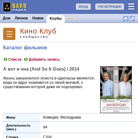
ВХОД
РЕГИСТРАЦИЯ
Дом
Личное
Новое
Клубы
Кино Клуб
сообщество
Каталог фильмов
Список
Добавить запись
А вот и она (And So It Goes) / 2014
Жизнь закоренелого эгоиста в одночасье меняется,
когда он вдруг знакомится со своей внучкой, о
существовании которой даже не подозревал.
Комедия
,
Мелодрама
Жанр
Длительность
94
(мин.)
США
Страна