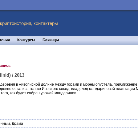
 криптоистория, контактеры
ления
Конкурсы
Бакинцы
запись
nid) / 2013
 деревня в живописной долине между горами и морем опустела, приближение
еревне остались только Иво и его сосед, владелец мандариновой плантации М
 того, как будет собран урожай мандаринов.
енный
,
Драма