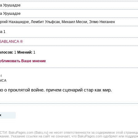
за Урушадзе
за Урушадзе
оргий Нахашидзе
,
Лембит Ульфсак
,
Михаил Месхи
,
Элмо Нюганен
а 1
SABLANCA ®
олосов:
1
Мнений:
1
убликовать Ваше мнение
54
NCA
но о проклятой войне. причем сценарий стар как мир.
х
BakuPages.com (Baku.ru) не несет ответственности за содержимое этой страницы. 
жание. Указание ссылки на сайт не означает, что BakuPages.com одобряет или поддер