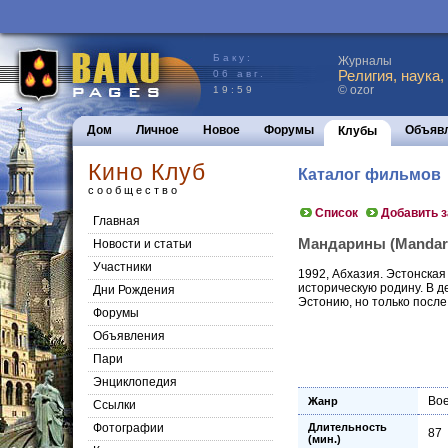
Баку:
Журналы
Религия, наука,
06 авг.
© ozor
19:59
Дом
Личное
Новое
Форумы
Объяв
Клубы
Кино Клуб
Каталог фильмов
сообщество
Список
Добавить 
Главная
Мандарины (Mandarii
Новости и статьи
Участники
1992, Абхазия. Эстонская
историческую родину. В д
Дни Рождения
Эстонию, но только после
Форумы
Объявления
Пари
Энциклопедия
Во
Жанр
Cсылки
Фотографии
Длительность
87
(мин.)