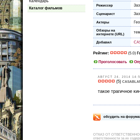
Календарь
За
Режиссер
Каталог фильмов
За
Сценарист
Ге
Актеры
Обзоры на
тем
интернете (URL)
CA
Добавил
Рейтинг:
(5.0)
Г
Проголосовать
Оп
АВГУСТ 24, 2014 14:
(5)
CASABLA
такое трагичное ки
обсудить на форума
ОТКАЗ ОТ ОТВЕТСТВЕННОСТИ: 
ответственности за их содер