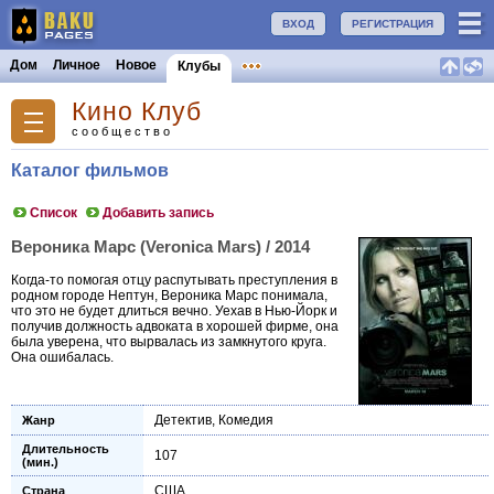
ВХОД
РЕГИСТРАЦИЯ
Дом
Личное
Новое
Клубы
Кино Клуб
сообщество
Каталог фильмов
Список
Добавить запись
Вероника Марс (Veronica Mars) / 2014
Когда-то помогая отцу распутывать преступления в
родном городе Нептун, Вероника Марс понимала,
что это не будет длиться вечно. Уехав в Нью-Йорк и
получив должность адвоката в хорошей фирме, она
была уверена, что вырвалась из замкнутого круга.
Она ошибалась.
Детектив
,
Комедия
Жанр
Длительность
107
(мин.)
США
Страна