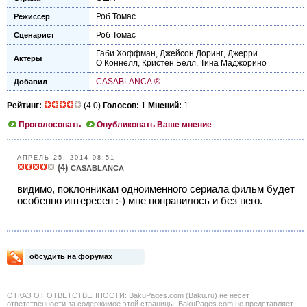
Роб Томас
Режиссер
Роб Томас
Сценарист
Габи Хоффман
,
Джейсон Доринг
,
Джерри
Актеры
О’Коннелл
,
Кристен Белл
,
Тина Маджорино
CASABLANCA ®
Добавил
Рейтинг:
(4.0)
Голосов:
1
Мнений:
1
Проголосовать
Опубликовать Ваше мнение
АПРЕЛЬ 25, 2014 08:51
(4)
CASABLANCA
видимо, поклонникам одноименного сериала фильм будет
особенно интересен :-) мне понравилось и без него.
обсудить на форумах
ОТКАЗ ОТ ОТВЕТСТВЕННОСТИ: BakuPages.com (Baku.ru) не несет
ответственности за содержимое этой страницы. BakuPages.com не представляет