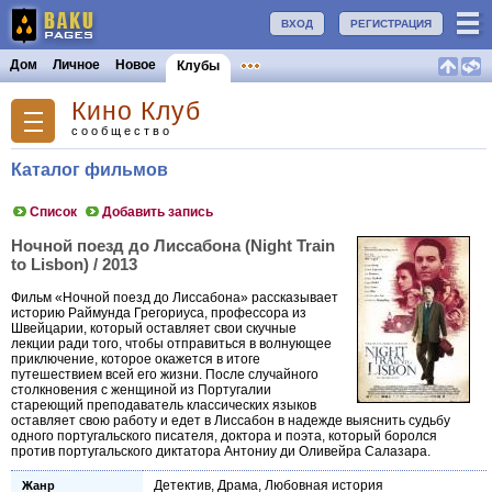
ВХОД
РЕГИСТРАЦИЯ
Дом
Личное
Новое
Клубы
Кино Клуб
сообщество
Каталог фильмов
Список
Добавить запись
Ночной поезд до Лиссабона (Night Train
to Lisbon) / 2013
Фильм «Ночной поезд до Лиссабона» рассказывает
историю Раймунда Грегориуса, профессора из
Швейцарии, который оставляет свои скучные
лекции ради того, чтобы отправиться в волнующее
приключение, которое окажется в итоге
путешествием всей его жизни. После случайного
столкновения с женщиной из Португалии
стареющий преподаватель классических языков
оставляет свою работу и едет в Лиссабон в надежде выяснить судьбу
одного португальского писателя, доктора и поэта, который боролся
против португальского диктатора Антониу ди Оливейра Салазара.
Детектив
,
Драма
,
Любовная история
Жанр