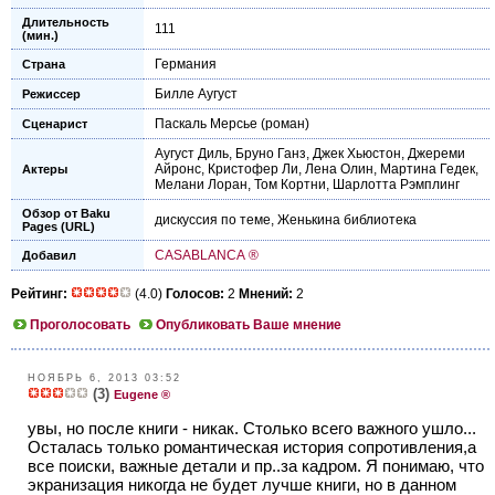
Длительность
111
(мин.)
Германия
Страна
Билле Аугуст
Режиссер
Паскаль Мерсье
(роман)
Сценарист
Аугуст Диль
,
Бруно Ганз
,
Джек Хьюстон
,
Джереми
Айронс
,
Кристофер Ли
,
Лена Олин
,
Мартина Гедек
,
Актеры
Мелани Лоран
,
Том Кортни
,
Шарлотта Рэмплинг
Обзор от Baku
дискуссия по теме
,
Женькина библиотека
Pages (URL)
CASABLANCA ®
Добавил
Рейтинг:
(4.0)
Голосов:
2
Мнений:
2
Проголосовать
Опубликовать Ваше мнение
НОЯБРЬ 6, 2013 03:52
(3)
Eugene ®
увы, но после книги - никак. Столько всего важного ушло...
Осталась только романтическая история сопротивления,а
все поиски, важные детали и пр..за кадром. Я понимаю, что
экранизация никогда не будет лучше книги, но в данном