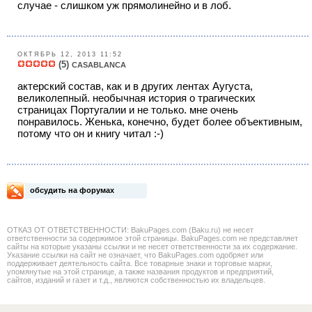
случае - слишком уж прямолинейно и в лоб.
ОКТЯБРЬ 12, 2013 11:52
(5)
CASABLANCA
актерский состав, как и в других лентах Аугуста,
великолепный. необычная история о трагических
страницах Португалии и не только. мне очень
понравилось. Женька, конечно, будет более объективным,
потому что он и книгу читал :-)
обсудить на форумах
ОТКАЗ ОТ ОТВЕТСТВЕННОСТИ: BakuPages.com (Baku.ru) не несет
ответственности за содержимое этой страницы. BakuPages.com не представляет
сайты на которые указаны ссылки и не несет ответственности за их содержание.
Указание ссылки на сайт не означает, что BakuPages.com одобряет или
поддерживает деятельность сайта. Все товарные знаки и торговые марки,
упомянутые на этой странице, а также названия продуктов и предприятий,
сайтов, изданий и газет и т.д., являются собственностью их владельцев.