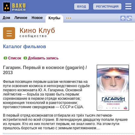
ВХОД
РЕГИСТРАЦИЯ
Дом
Личное
Новое
Клубы
Кино Клуб
сообщество
Каталог фильмов
Список
Добавить запись
Гагарин. Первый в космосе (gagarin) /
2013
Фильм посвящен первым шагам человечества на
пути освоения космоса и непосредственно судьбе
первого космонавта Ю. А. Гагарина. Основной
лейтмотив — борьба за право быть первым:
соревнование в первом отряде космонавтов;
конкуренция технологий в ракетостроении;
противостояние сверхдержав — СССР и США.
В первый отряд космонавтов отбирали из трёх тысяч летчиков-
истребителей по всей стране. В легендарную двадцатку попали лучшие
из лучших. Кто из них полетит первым, не знал никто. На этом пути
пришлось бороться не только с земным притяжением…