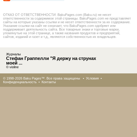
ОТКАЗ ОТ ОТВЕТСТВЕННОСТИ: BakuPages.com (Baku.ru) не несет
ответственности за содержимое этой страницы. BakuPages.com не представляет
сайты на которые указаны ссылки и не несет ответственности за их содержание.
Указание ссылки на сайт не означает, что BakuPages.com одобряет или
поддерживает деятельность сайта. Все товарные знаки и торговые марки,
упомянутые на этой странице, а также названия продуктов и предприятий,
сайтов, изданий и газет и т.д., являются собственностью их владельцев.
Журналы
Стефан Граппелли "Я держу на струнах
моей ...
© violine
© 1998-2026 Baku Pages™. Все права защищены •
Условия
•
Конфиденциальность
•
Контакты