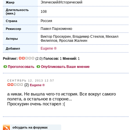
Эпический/Исторический
Жанр
Длительность
108
(мин.)
Россия
Страна
Павел Пархоменко
Режиссер
Виктор Проскурин
,
Владимир Стеклов
,
Михаил
Актеры
Филиппов
,
Ярослав Жалнин
Eugene ®
Добавил
Рейтинг:
(2.0)
Голосов:
1
Мнений:
1
Проголосовать
Опубликовать Ваше мнение
СЕНТЯБРЬ 12, 2013 12:57
(2)
Eugene ®
а никак. Не вышла чего-то история. Все вокруг самого
полета, а остальное в стороне...
Проскурин очень постарел :(
обсудить на форумах